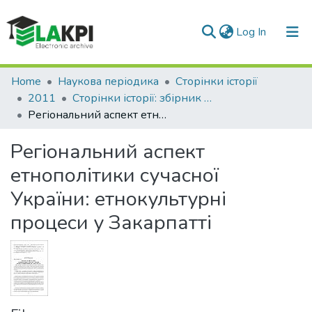
(current)
Log In
Communities & Collections
Home
Наукова періодика
Сторінки історії
2011
Сторінки історії: збірник наукових праць, Вип. 32
All of DSpace
Регіональний аспект етнополітики сучасної України: етнокультурні процеси у Закарпатті
Statistics
Регіональний аспект
етнополітики сучасної
України: етнокультурні
процеси у Закарпатті