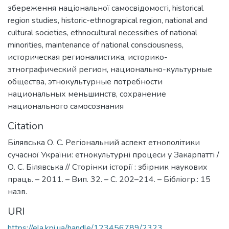
збереження національної самосвідомості
,
historical
region studies
,
historic-ethnograpical region
,
national and
cultural societies
,
ethnocultural necessities of national
minorities
,
maintenance of national consciousness
,
историческая регионалистика
,
историко-
этнографический регион
,
национально-культурные
общества
,
этнокультурные потребности
национальных меньшинств
,
сохранение
национального самосознания
Citation
Білявська О. С. Регіональний аспект етнополітики
сучасної України: етнокультурні процеси у Закарпатті /
О. С. Білявська // Сторінки історії : збірник наукових
праць. – 2011. – Вип. 32. – С. 202–214. – Бібліогр.: 15
назв.
URI
https://ela.kpi.ua/handle/123456789/2323