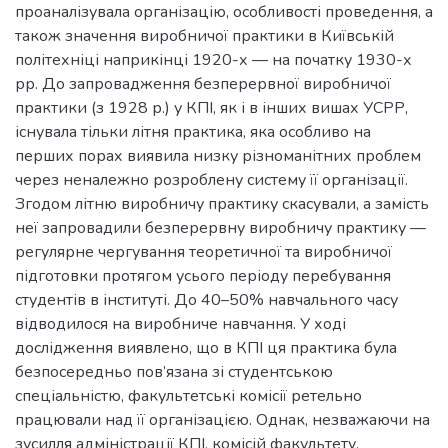
проаналізувала організацію, особливості проведення, а
також значення виробничої практики в Київській
політехніці наприкінці 1920-х — на початку 1930-х
рр. До запровадження безперервної виробничої
практики (з 1928 р.) у КПІ, як і в інших вишах УСРР,
існувала тільки літня практика, яка особливо на
перших порах виявила низку різноманітних проблем
через неналежно розроблену систему її організації.
Згодом літню виробничу практику скасували, а замість
неї запровадили безперервну виробничу практику —
регулярне чергування теоретичної та виробничої
підготовки протягом усього періоду перебування
студентів в інституті. До 40–50% навчального часу
відводилося на виробниче навчання. У ході
дослідження виявлено, що в КПІ ця практика була
безпосередньо пов’язана зі студентською
спеціальністю, факультетські комісії ретельно
працювали над її організацією. Однак, незважаючи на
зусилля адміністрації КПІ, комісій факультету,