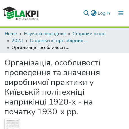
(current)
Log In
Communities & Collections
Home
Наукова періодика
Сторінки історії
2023
Сторінки історії: збірник наукових праць, Вип. 56
All of DSpace
Організація, особливості проведення та значення виробничої практики у Київській політехніці наприкінці 1920-х - на початку 1930-х рр.
Statistics
Організація, особливості
проведення та значення
виробничої практики у
Київській політехніці
наприкінці 1920-х - на
початку 1930-х рр.