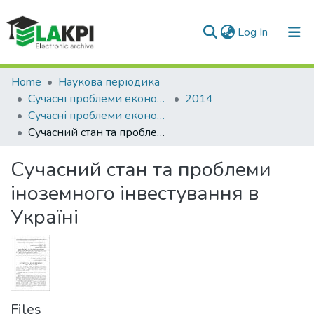
(current)
Log In
Communities & Collections
Home
Наукова періодика
Сучасні проблеми економіки і підприємництво
2014
All of DSpace
Сучасні проблеми економіки і підприємництво: збірник наукових праць, Вип. 14
Сучасний стан та проблеми іноземного інвестування в Україні
Statistics
Сучасний стан та проблеми
іноземного інвестування в
Україні
Files