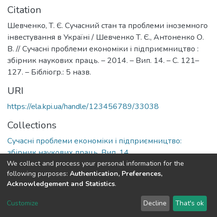
Citation
Шевченко, Т. Є. Сучасний стан та проблеми іноземного
інвестування в Україні / Шевченко Т. Є., Антоненко О.
В. // Сучасні проблеми економіки і підприємництво :
збірник наукових праць. – 2014. – Вип. 14. – С. 121–
127. – Бібліогр.: 5 назв.
URI
https://ela.kpi.ua/handle/123456789/33038
Collections
Сучасні проблеми економіки і підприємництво:
збірник наукових праць, Вип. 14
We collect and process your personal information for the
following purposes:
Authentication, Preferences,
Full item page
Acknowledgement and Statistics
.
DSpace software
copyright © 2002-2026
LYRASIS
Customize
Decline
That's ok
Cookie settings
Send Feedback