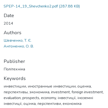
SPEP-14_19_Shevchenko2.pdf
(287.88 KB)
Date
2014
Authors
Шевченко, Т. Є.
Антоненко, О. В.
Publisher
Політехніка
Keywords
инвестиции
,
иностранные инвестиции
,
оценка
,
перспективы
,
экономика
,
investment
,
foreign investment
,
evaluation
,
prospects
,
economy
,
інвестиції
,
іноземні
інвестиції
,
оцінка
,
перспективи
,
економіка