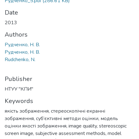
Рудченко_5.pdf
(286.61 KB)
Date
2013
Authors
Рудченко, Н. В.
Рудченко, Н. В.
Rudchenko, N.
Publisher
НТУУ "КПИ"
Keywords
якість зображення
,
стереоскопічні екранні
зображення
,
суб’єктивні методи оцінки
,
модель
оцінки якості зображення
,
image quality
,
stereoscopic
screen image
,
subjective assessment methods
,
model