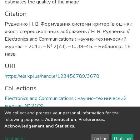
estimates the quality of the image
Citation
Рудченко Н. В. Формування системи критеріїв оцінки
якості стереоскопічних зображень / Н. В. Рудченко //
Electronics and Communications : научно-технический
журнал. – 2013. – № 2(73). – С. 39–45. – Библиогр.: 15
назв.
URI
https://ela.kpi.ua/handle/123456789/3678
Collections
Electronics and Communications : научно-технический
журнал, № 2(73)
We collect and process your personal information for the
following purposes:
Authentication, Preferences,
Full item page
Acknowledgement and Statistics
.
DSpace software
copyright © 2002-2026
LYRASIS
Customize
Decline
That's ok