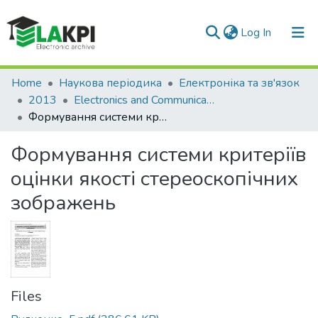
(current)
Log In
Communities & Collections
Home
Наукова періодика
Електроніка та зв'язок
2013
Electronics and Communications : научно-технический журнал, № 2(73)
All of DSpace
Формування системи критеріїв оцінки якості стереоскопічних зображень
Statistics
Формування системи критеріїв
оцінки якості стереоскопічних
зображень
Files