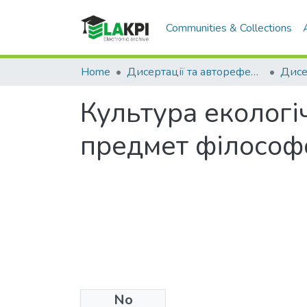
Communities & Collections
Home
Дисертації та автореферати
Культура екологіч
предмет філософс
No