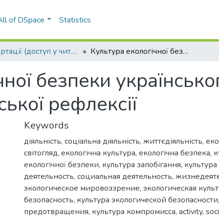
All of DSpace
Statistics
Дисертації (доступ у чит. залі № 6.6 НТБ)
Культура екологічної безпеки українського суспільства як предмет філософської рефлексії
ної безпеки українськог
ької рефлексії
Keywords
діяльність
,
соціальна діяльність
,
життєдіяльність
,
еко
світогляд
,
екологічна культура
,
екологічна безпека
,
к
екологічної безпеки
,
культура запобігання
,
культура
деятельность
,
социальная деятельность
,
жизнедеят
экологическое мировоззрение
,
экологическая куль
безопасность
,
культура экологической безопасности
предотвращения
,
культура компромисса
,
activity
,
soci