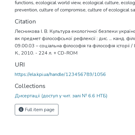
functions
,
ecological world view
,
ecological culture
,
ecolog
prevention
,
culture of compromise
,
culture of ecological s
Citation
Лесникова І. В. Культура екологічної безпеки україн
як предмет філософської рефлексії : дис. ... канд. філо
09.00.03 – соціальна філософія та філософія історії / І
К., 2010. - 224 л. + CD-ROM
URI
https://ela.kpi.ua/handle/123456789/1056
Collections
Дисертації (доступ у чит. залі № 6.6 НТБ)
Full item page