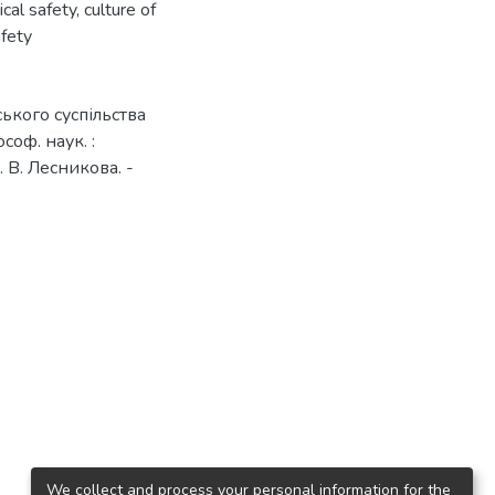
ical safety
,
culture of
afety
ського суспільства
соф. наук. :
. В. Лесникова. -
We collect and process your personal information for the