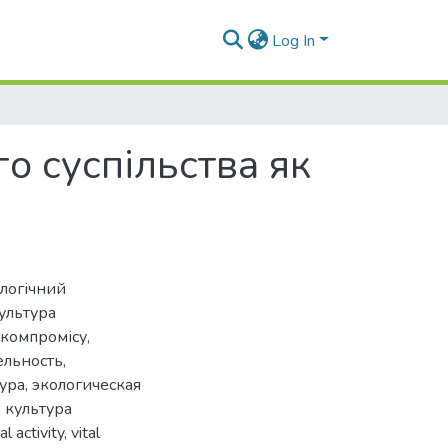
Log In
о суспільства як
логічний
ультура
 компромісу
,
ельность
,
тура
,
экологическая
,
культура
al activity
,
vital