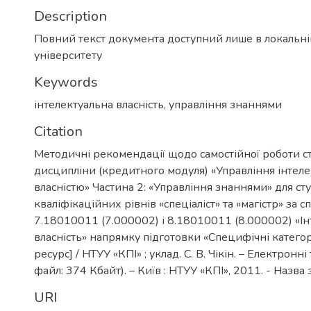
Description
Повний текст документа доступний лише в локальн
університету
Keywords
інтелектуальна власність
,
управління знаннями
Citation
Методичні рекомендації щодо самостійної роботи ст
дисципліни (кредитного модуля) «Управління інтел
власністю» Частина 2: «Управління знаннями» для сту
кваліфікаційних рівнів «спеціаліст» та «магістр» за 
7.18010011 (7.000002) і 8.18010011 (8.000002) «І
власність» напрямку підготовки «Специфічні катего
ресурс] / НТУУ «КПІ» ; уклад. С. В. Чікін. – Електронні 
файл: 374 Кбайт). – Київ : НТУУ «КПІ», 2011. - Назва 
URI