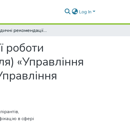
Log In
Методичні рекомендації щодо самостійної роботи студентів з дисципліни (кредитного модуля) «Управління інтелектуальною власністю» Частина 2: «Управління знаннями»
ї роботи
ля) «Управління
Управління
пірантів,
фікацію в сфері