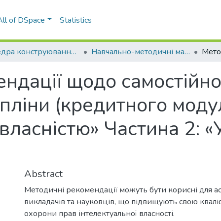
All of DSpace
Statistics
Кафедра конструювання верстатів та машин (КВМ)
Навчально-методичні матеріали (КВМ)
ндації щодо самостійно
ипліни (кредитного моду
власністю» Частина 2: «
Abstract
Методичні рекомендації можуть бути корисні для ас
викладачів та науковців, що підвищують свою квалі
охорони прав інтелектуальної власності.