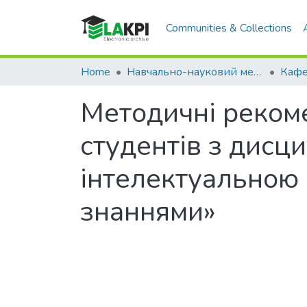
Communities & Collections
Home
Навчально-науковий механіко-машинобудівний інститут (НН ММІ)
Методичні рекоме
студентів з дисц
інтелектуальною 
знаннями»