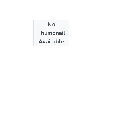
No
Date
Thumbnail
2011
Available