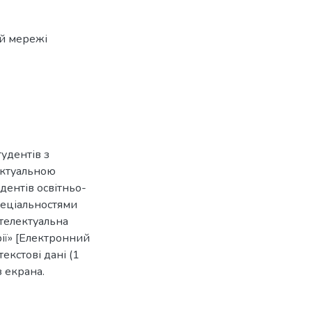
ій мережі
удентів з
ектуальною
дентів освітньо-
спеціальностями
нтелектуальна
рії» [Електронний
текстові дані (1
з екрана.