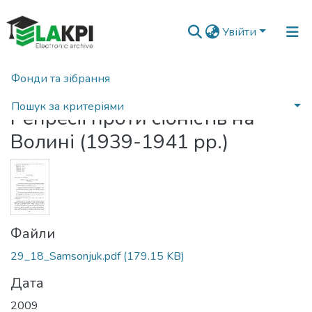
Увійти
Фонди та зібрання
Головна
Пошук за критеріями
Репресії проти сіоністів на
Статистика
Волині (1939-1941 рр.)
Файли
29_18_Samsonjuk.pdf
(179.15 KB)
Дата
2009