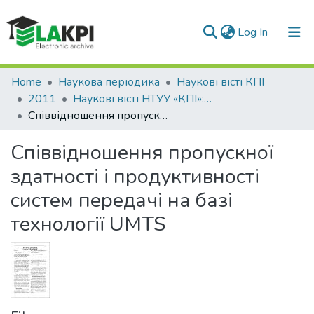
(current)
Log In
Communities & Collections
Home
Наукова періодика
Наукові вісті КПІ
2011
Наукові вісті НТУУ «КПІ»: науково-технічний журнал, № 1(75)
All of DSpace
Співвідношення пропускної здатності і продуктивності систем передачі на базі технології UMTS
Statistics
Співвідношення пропускної
здатності і продуктивності
систем передачі на базі
технології UMTS