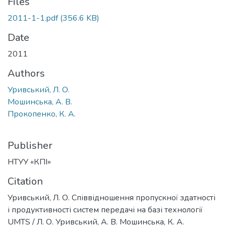
Files
2011-1-1.pdf
(356.6 KB)
Date
2011
Authors
Уривський, Л. О.
Мошинська, А. В.
Прокопенко, К. А.
Publisher
НТУУ «КПІ»
Citation
Уривський, Л. О. Співвідношення пропускної здатності
і продуктивності систем передачі на базі технології
UMTS / Л. О. Уривський, А. В. Мошинська, К. А.