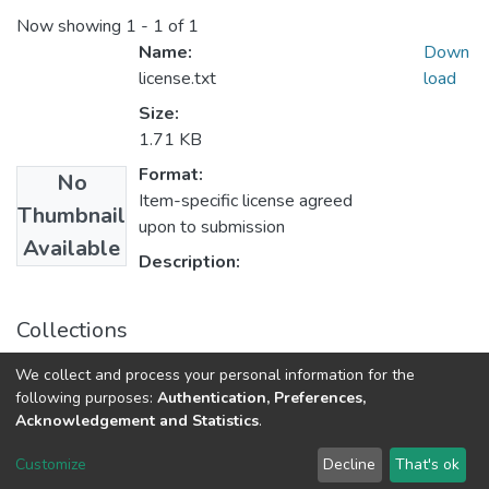
Now showing
1 - 1 of 1
Name:
Down
license.txt
load
Size:
1.71 KB
Format:
No
Item-specific license agreed
Thumbnail
upon to submission
Available
Description:
Collections
Вісник НТУУ «КПІ». Приладобудування: збірник
We collect and process your personal information for the
наукових праць, Вип. 25
following purposes:
Authentication, Preferences,
Acknowledgement and Statistics
.
DSpace software
copyright © 2002-2026
LYRASIS
Customize
Decline
That's ok
Cookie settings
Send Feedback