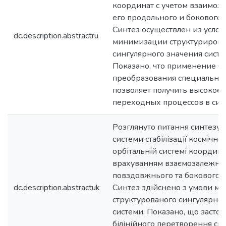
координат с учетом взаимоз
его продольного и бокового
Синтез осуществлен из услов
dc.description.abstractru
минимизации структурирова
сингулярного значения систе
Показано, что применение б
преобразования специально
позволяет получить высокое 
переходных процессов в сис
Розглянуто питання синтезу
системи стабілізації космічно
орбітальній системі координа
врахуванням взаємозалежнос
повздовжнього та бокового р
dc.description.abstractuk
Синтез здійснено з умови мін
структурованого сингулярно
системи. Показано, що засто
білінійного перетворення сп