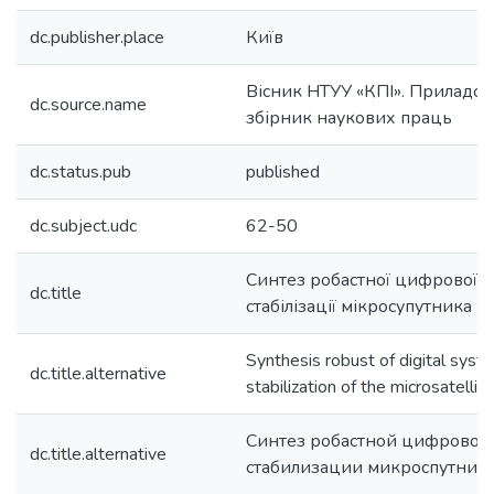
dc.publisher.place
Київ
Вісник НТУУ «КПІ». Приладоб
dc.source.name
збірник наукових праць
dc.status.pub
published
dc.subject.udc
62-50
Синтез робастної цифрової с
dc.title
стабілізації мікросупутника
Synthesis robust of digital syst
dc.title.alternative
stabilization of the microsatellite
Синтез робастной цифровой
dc.title.alternative
стабилизации микроспутник