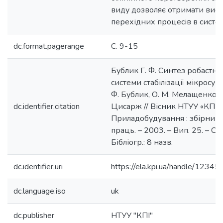
виду дозволяє отримати висо
перехідних процесів в систем
dc.format.pagerange
С. 9-15
Бублик Г. Ф. Синтез робастно
системи стабілізації мікросупу
Ф. Бублик, О. М. Мелащенко, В
dc.identifier.citation
Цисарж // Вісник НТУУ «КПІ».
Приладобудування : збірник
праць. – 2003. – Вип. 25. – С. 
Бібліогр.: 8 назв.
dc.identifier.uri
https://ela.kpi.ua/handle/123
dc.language.iso
uk
dc.publisher
НТУУ "КПІ"