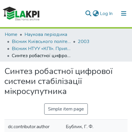
(current)
Log In
Communities & Collections
Home
Наукова періодика
Вісник Київського політехнічного інституту. Серія Приладобудування
2003
All of DSpace
Вісник НТУУ «КПІ». Приладобудування: збірник наукових праць, Вип. 25
Синтез робастної цифрової системи стабілізації мікросупутника
Statistics
Синтез робастної цифрової
системи стабілізації
мікросупутника
Simple item page
dc.contributor.author
Бублик, Г. Ф.