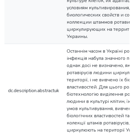
культуре клеток, их адаптаци
условиям культивирования, 
биологических свойств и соз
коллекции штаммов ротавиру
циркулирующих на террито
Украины.
Останнім часом в Україні рот
інфекція набула значного по
однак досі не визначено, які
ротавірусів людини циркулюю
території, і не вивчено їх біо
властивостей. Для цього роз
dc.description.abstractuk
біотехнологію виділення рота
людини в культурі клітин, їх 
умов культивування, вивчен
біологічних властивостей та 
колекції штамів ротавірусів, 
циркулюють на території Укр