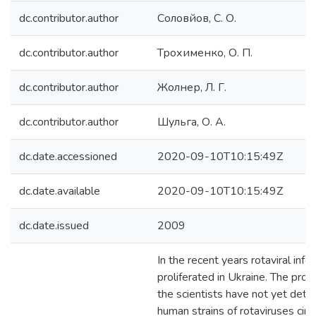
dc.contributor.author
Соловйов, С. О.
dc.contributor.author
Трохименко, О. П.
dc.contributor.author
Жолнер, Л. Г.
dc.contributor.author
Шульга, О. А.
dc.date.accessioned
2020-09-10T10:15:49Z
dc.date.available
2020-09-10T10:15:49Z
dc.date.issued
2009
In the recent years rotaviral infe
proliferated in Ukraine. The prob
the scientists have not yet det
human strains of rotaviruses circu