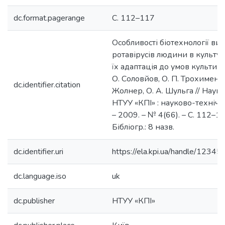
dc.format.pagerange
С. 112–117
Особливості біотехнології ви
ротавірусів людини в культурі
їх адаптація до умов культиву
О. Соловйов, О. П. Трохименко,
dc.identifier.citation
Жолнер, О. А. Шульга // Науков
НТУУ «КПІ» : науково-техніч
– 2009. – № 4(66). – С. 112–11
Бібліогр.: 8 назв.
dc.identifier.uri
https://ela.kpi.ua/handle/123
dc.language.iso
uk
dc.publisher
НТУУ «КПІ»