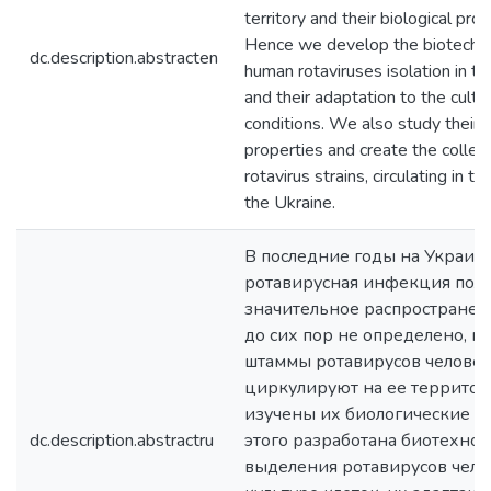
territory and their biological prop
Hence we develop the biotechn
dc.description.abstracten
human rotaviruses isolation in the
and their adaptation to the cultiv
conditions. We also study their b
properties and create the collect
rotavirus strains, circulating in th
the Ukraine.
В последние годы на Украин
ротавирусная инфекция пол
значительное распространен
до сих пор не определено, к
штаммы ротавирусов челове
циркулируют на ее территор
изучены их биологические св
dc.description.abstractru
этого разработана биотехнол
выделения ротавирусов чело