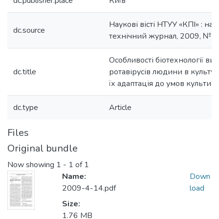
dc.publisher.place
Київ
Наукові вісті НТУУ «КПІ» : на
dc.source
технічний журнал, 2009, № 4
Особливості біотехнології ви
dc.title
ротавірусів людини в культурі
їх адаптація до умов культив
dc.type
Article
Files
Original bundle
Now showing
1 - 1 of 1
Name:
Down
2009-4-14.pdf
load
Size:
1.76 MB