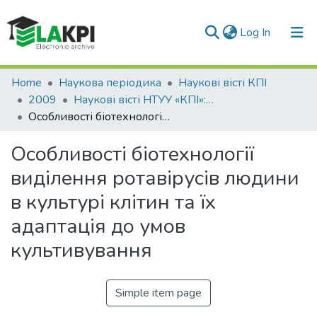
(current)
Log In
Communities & Collections
Home
Наукова періодика
Наукові вісті КПІ
2009
Наукові вісті НТУУ «КПІ»: науково-технічний журнал, № 4(66)
All of DSpace
Особливості біотехнології виділення ротавірусів людини в культурі клітин та їх адаптація до умов культивування
Statistics
Особливості біотехнології
виділення ротавірусів людини
в культурі клітин та їх
адаптація до умов
культивування
Simple item page