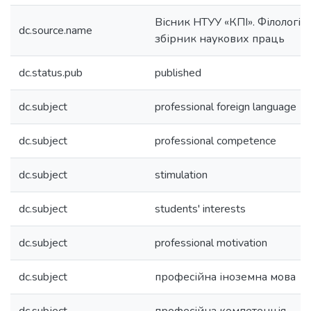
Вісник НТУУ «КПІ». Філологія.
dc.source.name
збірник наукових праць
dc.status.pub
published
dc.subject
professional foreign language
dc.subject
professional competence
dc.subject
stimulation
dc.subject
students' interests
dc.subject
professional motivation
dc.subject
професійна іноземна мова