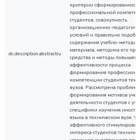
критерии сформированност
профессиональной компете
студентов, совокупность
организационно-педагогиче
условий и правильно подобр
содержания учебно-методич
материала, методика его при
dc.description.abstractru
средства и методы повышен
эффективности процесса
формирования профессиона
компетенции студентов техн
вузов. Рассмотрена проблема
формирования мотивов учеб
деятельности студентов с уч
специфики изучения иностр
языка в техническом вузе. У
эффективного стимулирован
интереса студентов техничес