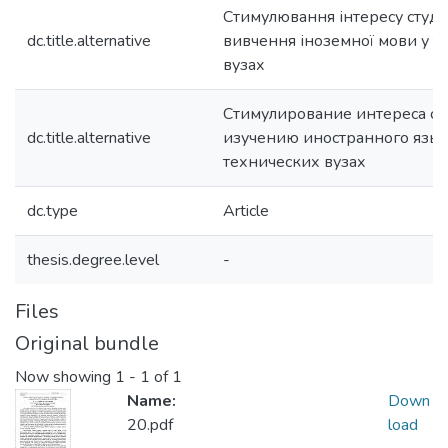
Стимулювання інтересу студе
dc.title.alternative
вивчення іноземної мови у т
вузах
Стимулирование интереса ст
dc.title.alternative
изучению иностранного язык
технических вузах
dc.type
Article
thesis.degree.level
-
Files
Original bundle
Now showing
1 - 1 of 1
Name:
Down
20.pdf
load