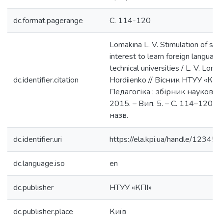
dc.format.pagerange
С. 114-120
Lomakina L. V. Stimulation of st
interest to learn foreign languag
technical universities / L. V. Lom
dc.identifier.citation
Hordiienko // Вісник НТУУ «КПІ
Педагогіка : збірник наукови
2015. – Вип. 5. – С. 114–120. –
назв.
dc.identifier.uri
https://ela.kpi.ua/handle/123
dc.language.iso
en
dc.publisher
НТУУ «КПІ»
dc.publisher.place
Київ