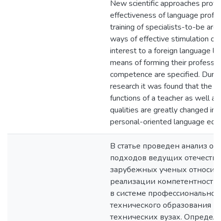
New scientific approaches provi
effectiveness of language profe
training of specialists-to-be are
ways of effective stimulation of
interest to a foreign language le
means of forming their professio
competence are specified. Durin
research it was found that the r
functions of a teacher as well as
qualities are greatly changed in 
personal-oriented language educ
В статье проведен анализ о
подходов ведущих отечеств
зарубежных ученых относит
реализации компетентностн
в системе профессионально-
технического образования в
технических вузах. Определ