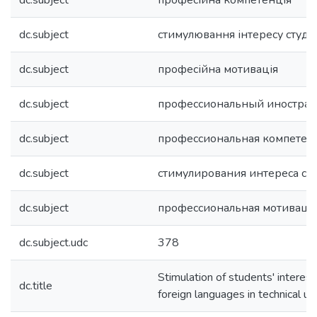
dc.subject
професійна компетенція
dc.subject
стимулювання інтересу студе
dc.subject
професійна мотивація
dc.subject
профессиональный иностра
dc.subject
профессиональная компетен
dc.subject
стимулирования интереса ст
dc.subject
профессиональная мотиваци
dc.subject.udc
378
Stimulation of students' interest
dc.title
foreign languages in technical uni