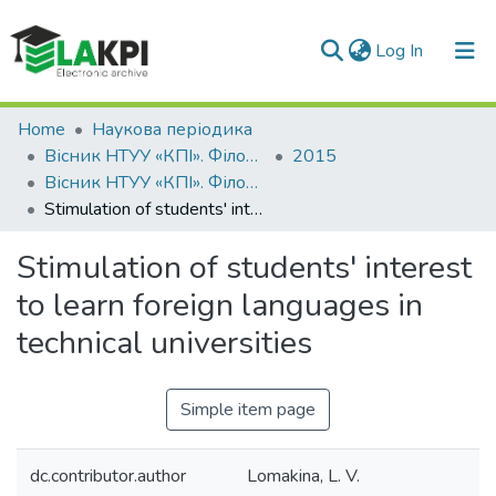
(current)
Log In
Communities & Collections
Home
Наукова періодика
Вісник НТУУ «КПІ». Філологія. Педагогіка
2015
All of DSpace
Вісник НТУУ «КПІ». Філологія. Педагогіка: збірник наукових праць, Вип. 5
Stimulation of students' interest to learn foreign languages in technical universities
Statistics
Stimulation of students' interest
to learn foreign languages in
technical universities
Simple item page
dc.contributor.author
Lomakina, L. V.