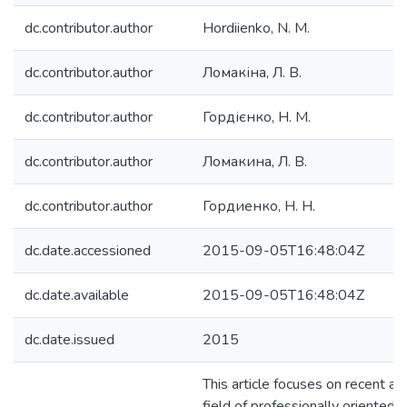
dc.contributor.author
Hordiienko, N. M.
dc.contributor.author
Ломакіна, Л. В.
dc.contributor.author
Гордієнко, Н. М.
dc.contributor.author
Ломакина, Л. В.
dc.contributor.author
Гордиенко, Н. Н.
dc.date.accessioned
2015-09-05T16:48:04Z
dc.date.available
2015-09-05T16:48:04Z
dc.date.issued
2015
This article focuses on recent ad
field of professionally oriented f