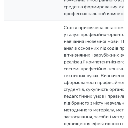
изучению иностранного язык
средства формирования их
профессиональной компетен
Стаття присвячена останнім 
у галузі професійно-орієнтов
навчання іноземної мови. П
аналіз основних підходів пр
вітчизняних і зарубіжних вч
реалізації компетентнісного 
системі професійно-технічної
технічних вузах. Визначено к
сформованості професійної к
студентів, сукупність організ
педагогічних умов і правиль
підібраного змісту навчально
методичного матеріалу, мето
застосування, засоби і методи
підвищення ефективності пр