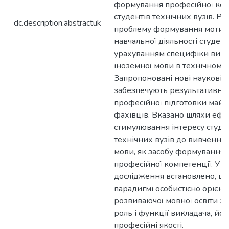
формування професійної ком
студентів технічних вузів. Ро
dc.description.abstractuk
проблему формування мотив
навчальної діяльності студент
урахуванням специфіки вив
іноземної мови в технічному в
Запропоновані нові наукові 
забезпечують результативніс
професійної підготовки майб
фахівців. Вказано шляхи еф
стимулювання інтересу студе
технічних вузів до вивчення 
мови, як засобу формування ї
професійної компетенції. У х
дослідження встановлено, що
парадигмі особистісно орієнт
розвиваючої мовної освіти з
роль і функції викладача, йог
професійні якості.