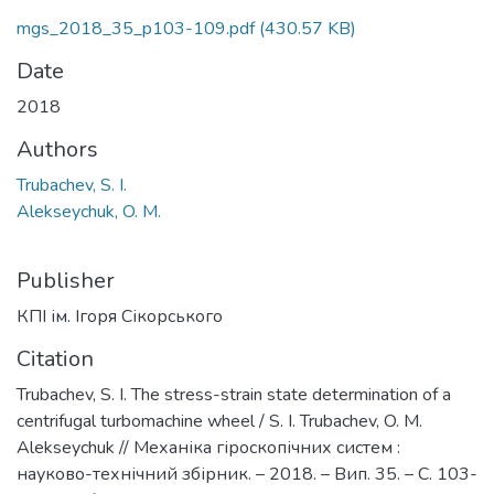
mgs_2018_35_p103-109.pdf
(430.57 KB)
Date
2018
Authors
Trubachev, S. I.
Alekseychuk, O. M.
Publisher
КПІ ім. Ігоря Сікорського
Citation
Trubachev, S. I. The stress-strain state determination of a
centrifugal turbomachine wheel / S. I. Trubachev, O. M.
Alekseychuk // Механіка гіроскопічних систем :
науково-технічний збірник. – 2018. – Вип. 35. – С. 103-