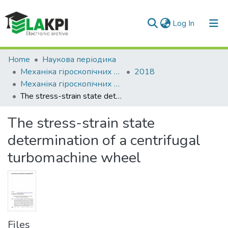
(current)
Log In
Communities & Collections
Home
Наукова періодика
Механіка гіроскопічних систем
2018
All of DSpace
Механіка гіроскопічних систем: науково-технічний збірник, Вип. 35
The stress-strain state determination of a centrifugal turbomachine wheel
Statistics
The stress-strain state
determination of a centrifugal
turbomachine wheel
Files