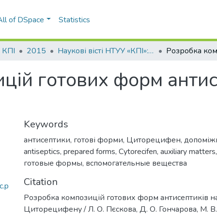
All of DSpace
Statistics
і КПІ
2015
Наукові вісті НТУУ «КПІ»: науково-технічний журнал, № 3(101)
цій готових форм антис
Keywords
антисептики
,
готові форми
,
Циторецифен
,
допоміж
antiseptics
,
prepared forms
,
Cytorecifen
,
auxiliary matters
готовые формы
,
вспомогательные вещества
Citation
c.p
Розробка композицій готових форм антисептиків на
Циторецифену / Л. О. Пєскова, Д. О. Гончарова, М. В.