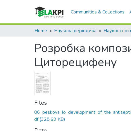
Communities & Collections
Home
Наукова періодика
Наукові віст
Розробка компози
Циторецифену
Files
06_peskova_lo_development_of_the_antisepti
df
(328.69 KB)
Date