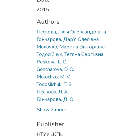
2015
Authors
Пєскова, Лілія Олександрівна
Гончарова, Дар’я Олегівна
Молочко, Марина Вікторівна
Тодосійчук, Тетяна Сергіївна
Peskova, L. O.
Goncharova, D. O.
Molochko, M. V.
Todosiichuk, T. S.
Пескова, Л. А.
Гончарова, Д. О.
Show 2 more
Publisher
НТУУ «КПІ»