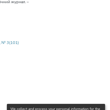
нічний журнал. –
, № 3(101)
We collect and process your personal information for the