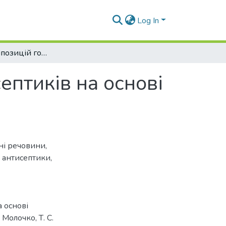
Log In
Розробка композицій готових форм антисептиків на основі Циторецифену
ептиків на основі
ні речовини
,
,
антисептики
,
 основі
 Молочко, Т. С.