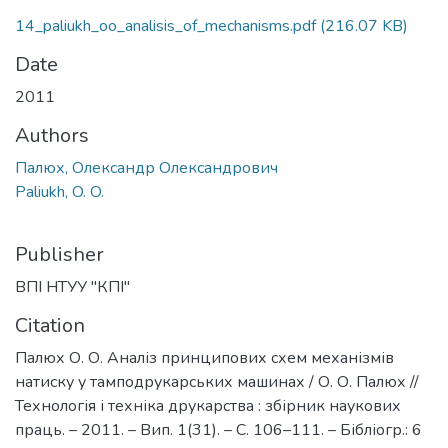
14_paliukh_oo_analisis_of_mechanisms.pdf
(216.07 KB)
Date
2011
Authors
Палюх, Олександр Олександрович
Paliukh, O. O.
Publisher
ВПІ НТУУ "КПІ"
Citation
Палюх О. О. Аналіз принципових схем механізмів
натиску у тамподрукарських машинах / О. О. Палюх //
Технологія і техніка друкарства : збірник наукових
праць. – 2011. – Вип. 1(31). – С. 106–111. – Бібліогр.: 6