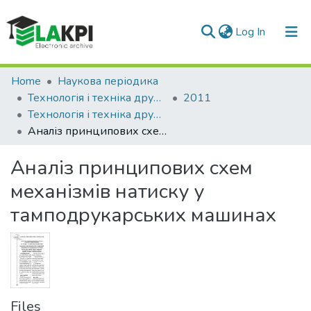
(current)
Log In
Communities & Collections
Home
Наукова періодика
Технологія і техніка друкарства
2011
All of DSpace
Технологія і техніка друкарства: збірник наукових праць, Вип. 1(31)
Аналіз принципових схем механізмів натиску у тамподрукарських машинах
Statistics
Аналіз принципових схем
механізмів натиску у
тамподрукарських машинах
Files