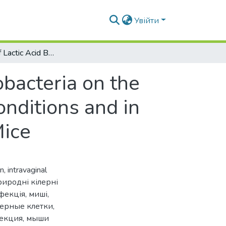
Увійти
The Effect of Lactic Acid Bacteria and Bifidobacteria on the Number of Natural Killer Cells in Normal Conditions and in Cases of Intravaginal Staphylococcosis in Mice
obacteria on the
onditions and in
Mice
en
,
intravaginal
риродні кілерні
нфекція
,
миші
,
лерные клетки
,
фекция
,
мыши