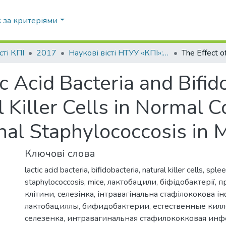
 за критеріями
Статистика
сті КПІ
2017
Наукові вісті НТУУ «КПІ»: міжнародний науково-технічний журнал, № 3(113)
ic Acid Bacteria and Bifid
Killer Cells in Normal C
nal Staphylococcosis in 
Ключові слова
lactic acid bacteria
,
bifidobacteria
,
natural killer cells
,
sple
staphylococcosis
,
mice
,
лактобацили
,
біфідобактерії
,
п
клітини
,
селезінка
,
інтравагінальна стафілококова і
лактобациллы
,
бифидобактерии
,
естественные кил
селезенка
,
интравагинальная стафилококковая ин