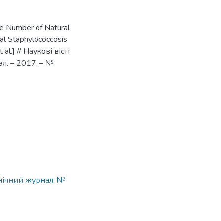
the Number of Natural
inal Staphylococcosis
 al.] // Наукові вісті
л. – 2017. – №
хнічний журнал, №