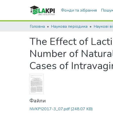
Фонди та зібрання
Пошук
Головна
Наукова періодика
Наукові ві
The Effect of Lact
Number of Natural 
Cases of Intravagi
Файли
NVKPI2017-3_07.pdf
(248.07 KB)