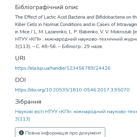
Бібліографічний опис
The Effect of Lactic Acid Bacteria and Bifidobacteria on 
Killer Cells in Normal Conditions and in Cases of Intravag
in Mice / L. M. Lazarenko, L. P. Babenko, V. V. Mokrozub [et
НТУУ «КПІ» : міжнародний науково-технічний журна
3(113). – С. 48–56. – Бібліогр.: 29 назв.
URI
https://ela.kpi.ua/handle/123456789/24426
DOI
https://doi.org/10.20535/1810-0546.2017.3.95070
Зібрання
Наукові вісті НТУУ «КПІ»: міжнародний науково-те
3(113)
Повна інформація про документ