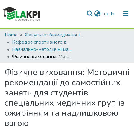
(current)
Log In
Communities & Collections
Home
Факультет біомедичної інженерії (ФБМІ)
Кафедра спортивного вдосконалення (СВ)
All of DSpace
Навчально-методичні матеріали (СВ)
Фізичне виховання: Методичні рекомендації до самостійних занять для студентів спеціальних медичних груп із ожирінням та надлишковою вагою
Statistics
Фізичне виховання: Методичні
рекомендації до самостійних
занять для студентів
спеціальних медичних груп із
ожирінням та надлишковою
вагою