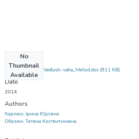
No
Files
Thumbnail
Karpiuk_Obeziuk_Nadlysh.-vaha_Metod.doc
(811 KB)
Available
Date
2014
Authors
Карпюк, Ірина Юріївна
Обезюк, Тетяна Костянтинівна