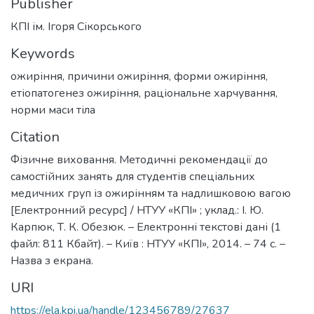
Publisher
КПІ ім. Ігоря Сікорського
Keywords
ожиріння
,
причини ожиріння
,
форми ожиріння
,
етіопатогенез ожиріння
,
раціональне харчування
,
норми маси тіла
Citation
Фізичне виховання. Методичні рекомендації до
самостійних занять для студентів спеціальних
медичних груп із ожирінням та надлишковою вагою
[Електронний ресурс] / НТУУ «КПІ» ; уклад.: І. Ю.
Карпюк, Т. К. Обезюк. – Електронні текстові дані (1
файл: 811 Кбайт). – Київ : НТУУ «КПІ», 2014. – 74 с. –
Назва з екрана.
URI
https://ela.kpi.ua/handle/123456789/27637