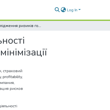
Log In
Дослідження ризиків господарської діяльності підприємства НАСК «Оранта» та шляхи їх мінімізації
ьності
інімізації
к
,
страховий
y
,
profitability
,
омпания
,
ация рисков
іяльності