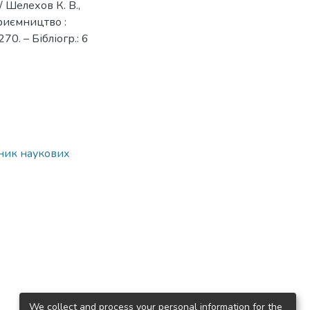
/ Шелехов К. В.,
приємництво :
70. – Бібліогр.: 6
рник наукових
We collect and process your personal information for the