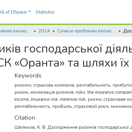
All of DSpace
Statistics
Сучасні проблеми економіки і підприємництво
2014
Сучасні проблеми економіки і підприємництво: збірник наукових праць, Вип. 15
ків господарської діял
 «Оранта» та шляхи їх м
Keywords
ризики
,
страхова компанія
,
рентабельність
,
прибуто
ризик
,
мінімізація ризиків
,
risks
,
the insurance compan
income
,
insurance risk
,
minimize risk
,
риски
,
страховая к
рентабельность
,
прибыль
,
страховой риск
,
минимиз
Citation
Шелехов, К. В. Дослідження ризиків господарської д