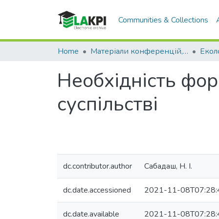
Communities & Collections
Home
Матеріали конференцій, семінарів і т.п.
Необхідність фор
суспільстві
dc.contributor.author
Сабадаш, Н. І.
dc.date.accessioned
2021-11-08T07:28:
dc.date.available
2021-11-08T07:28: