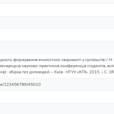
ідність формування екологічної свідомості у суспільстві / Н. 
 Міжнародна науково-практична конференція студентів, асп
иїв) : збірка тез доповідей. – Київ : НТУУ «КПІ», 2015. – С. 1
andle/123456789/45010