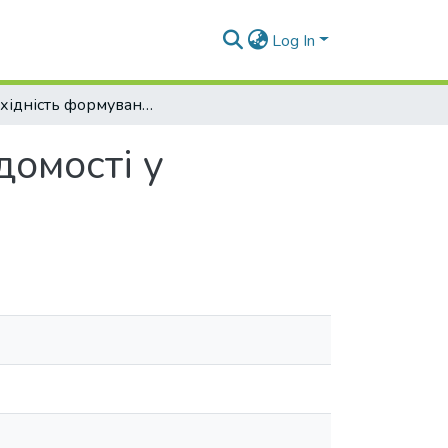
Log In
Необхідність формування екологічної свідомості у суспільстві
домості у