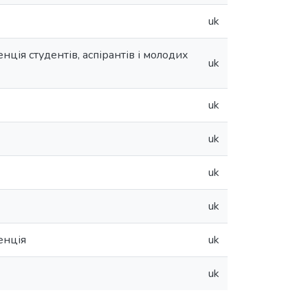
uk
ція студентів, аспірантів і молодих
uk
uk
uk
uk
uk
енція
uk
uk