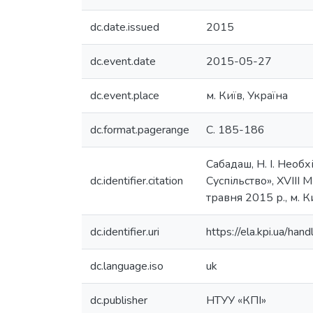
dc.date.issued
2015
dc.event.date
2015-05-27
dc.event.place
м. Київ, Україна
dc.format.pagerange
С. 185-186
Сабадаш, Н. І. Необх
dc.identifier.citation
Суспільство», XVIII
травня 2015 р., м. К
dc.identifier.uri
https://ela.kpi.ua/h
dc.language.iso
uk
dc.publisher
НТУУ «КПІ»