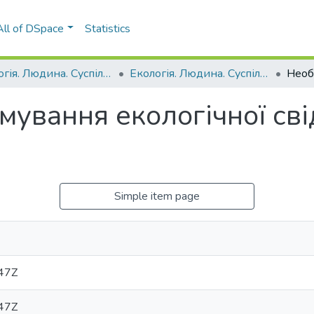
All of DSpace
Statistics
Екологія. Людина. Суспільство
Екологія. Людина. Суспільство (18 ; 2015 ; Київ)
мування екологічної сві
Simple item page
47Z
47Z