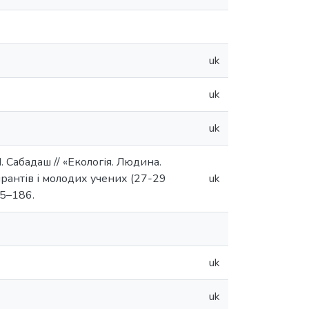
uk
uk
uk
І. Сабадаш // «Екологія. Людина.
ірантів і молодих учених (27-29
uk
85–186.
uk
uk