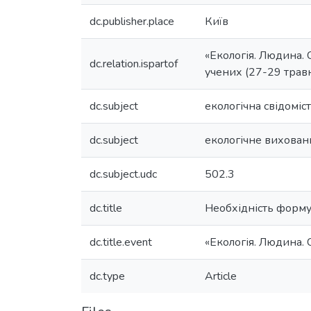
dc.publisher.place
Київ
«Екологія. Людина. 
dc.relation.ispartof
учених (27-29 травня
dc.subject
екологічна свідоміс
dc.subject
екологічне вихован
dc.subject.udc
502.3
dc.title
Необхідність формув
dc.title.event
«Екологія. Людина.
dc.type
Article