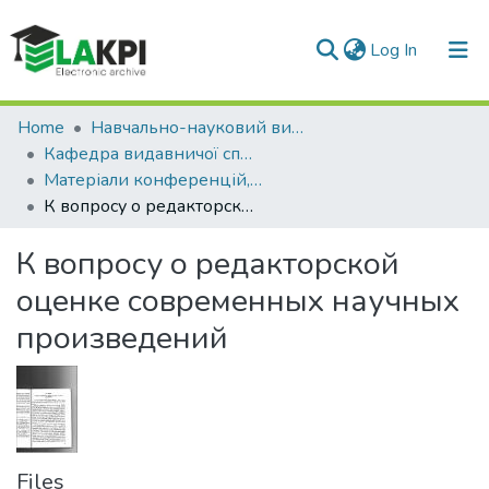
(current)
Log In
Communities & Collections
Home
Навчально-науковий видавничо-полiграфiчний інститут (НН ВПІ)
Кафедра видавничої справи та редагування (ВСР)
All of DSpace
Матеріали конференцій, семінарів і т.і. (ВСР)
К вопросу о редакторской оценке современных научных произведений
Statistics
К вопросу о редакторской
оценке современных научных
произведений
Files