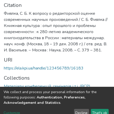
Citation
Фиялка, С. Б. К вопросу о редакторской оценке
современных научных произведений / С. Б. Фиялка //
Книжная культура : опыт прошлого и проблемы
современности : к 280-летию академического
книгоиздательства в России : материалы междунар.
науч. конф. (Москва, 18 – 19 дек. 2008 г.) / отв. ред. В.
И. Васильев. − Москва : Наука, 2008. – С. 379 – 381.
URI
https://ela.kpi.ua/handle/123456789/16183
Collections
Матеріали конференцій, семінарів і т.і. (ВСР)
We collect and process your personal information for the
following purposes:
Authentication, Preferences,
Full item page
Acknowledgement and Statistics
.
DSpace software
copyright © 2002-2026
LYRASIS
Customize
Decline
That's ok