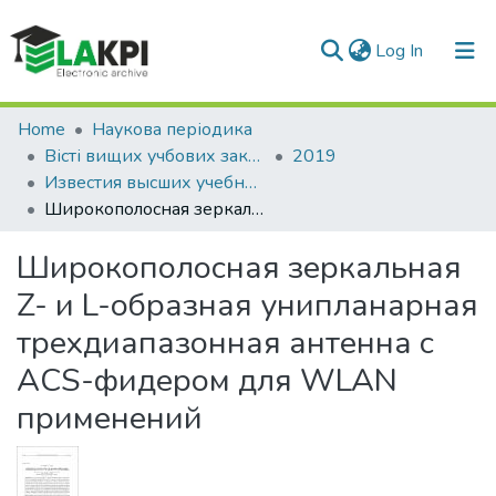
(current)
Log In
Communities & Collections
Home
Наукова періодика
Вісті вищих учбових закладів. Радіоелектроніка
2019
All of DSpace
Известия высших учебных заведений. Радиоэлектроника, Т. 62, № 2 (680)
Широкополосная зеркальная Z- и L-образная унипланарная трехдиапазонная антенна с ACS-фидером для WLAN применений
Statistics
Широкополосная зеркальная
Z- и L-образная унипланарная
трехдиапазонная антенна с
ACS-фидером для WLAN
применений