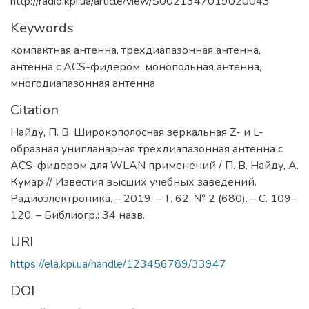
http://radio.kpi.ua/article/view/S0021347019020043
Keywords
компактная антенна
,
трехдиапазонная антенна
,
антенна с ACS-фидером
,
монопольная антенна
,
многодиапазонная антенна
Citation
Найду, П. В. Широкополосная зеркальная Z- и L-
образная унипланарная трехдиапазонная антенна с
ACS-фидером для WLAN применений / П. В. Найду, А.
Кумар // Известия высших учебных заведений.
Радиоэлектроника. – 2019. – Т. 62, № 2 (680). – C. 109–
120. – Библиогр.: 34 назв.
URI
https://ela.kpi.ua/handle/123456789/33947
DOI