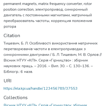
permanent magnets
,
matrix frequency converter
,
rotor
position correction
,
электропривод
,
синхронный
двигатель с постоянными магнитами
,
матричный
преобразователь частоты
,
коррекция положения
ротора
Citation
Тишевич, Б. Л. Особливості використання матричних
перетворювачів частоти в електроприводах з
синхронними двигунами / Б. Л. Тишевич, М. В. Орлов //
Вісник НТУУ «КПІ». Серія «Гірництво» : збірник
наукових праць. – 2016. – Вип. 30. – С. 130–136. –
Бібліогр.: 6 назв.
URI
https://ela.kpi.ua/handle/123456789/37553
Collections
Вісник НТУУ «КПІ». Серія «Гірництво»: збірник