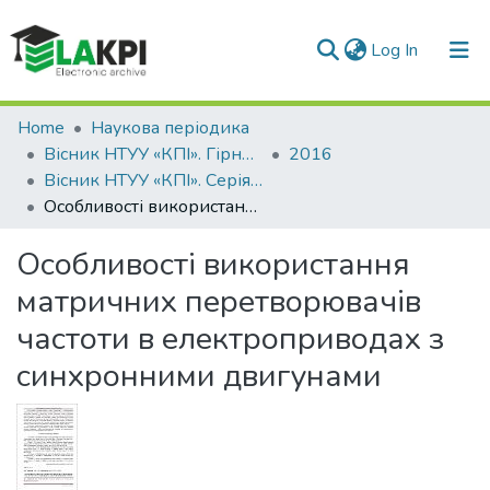
(current)
Log In
Communities & Collections
Home
Наукова періодика
Вісник НТУУ «КПІ». Гірництво
2016
All of DSpace
Вісник НТУУ «КПІ». Серія «Гірництво»: збірник наукових праць, Вип. 30
Особливості використання матричних перетворювачів частоти в електроприводах з синхронними двигунами
Statistics
Особливості використання
матричних перетворювачів
частоти в електроприводах з
синхронними двигунами