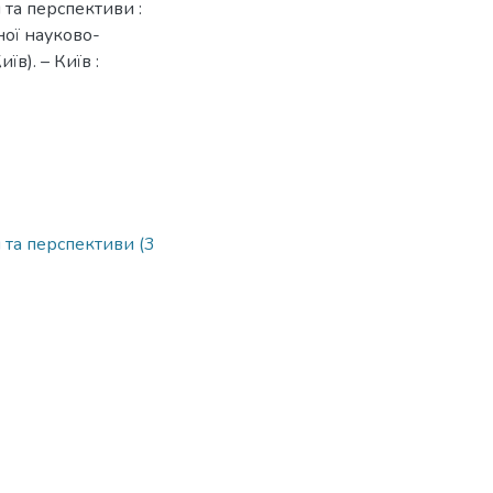
та перспективи :
ної науково-
в). – Київ :
та перспективи (3