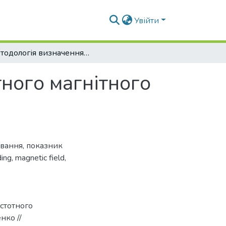
Увійти
Методологія визначення рівня полічастотного магнітного поля в робочій зоні зварника
ного магнітного
вання
,
показник
ding
,
magnetic field
,
астотного
нко //