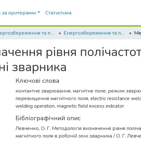
 за критеріями
Статистика
Енергозбереження та промислова безпека: виклики та перспективи
Енергозбереження та промислова безпека: виклики та перспективи (3 ; 2020 ; Київ)
ачення рівня полічастот
ні зварника
Ключові слова
контактне зварювання
,
магнітне поле
,
режим зварю
перевищення магнітного поля
,
electric resistance wel
welding operation
,
magnetic field excess indicator
Бібліографічний опис
Левченко, О. Г. Методологія визначення рівня поліч
магнітного поля в робочій зоні зварника / О. Г. Левче