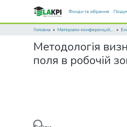
Фонди та зібрання
Пошук
Головна
Матеріали конференцій, семінарів і т.п.
Методологія визн
поля в робочій зо
Вантажиться...