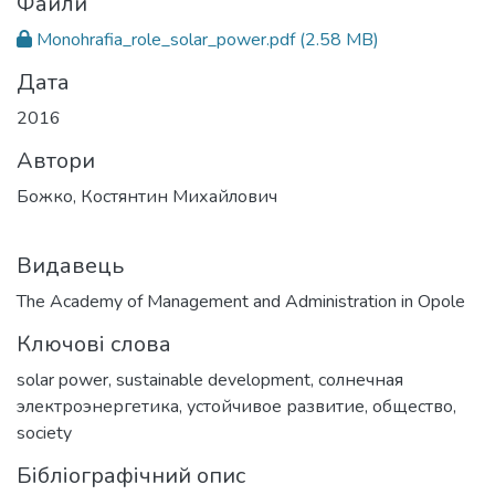
Файли
Monohrafia_role_solar_power.pdf
(2.58 MB)
Дата
2016
Автори
Божко, Костянтин Михайлович
Видавець
The Academy of Management and Administration in Opole
Ключові слова
solar power
,
sustainable development
,
солнечная
электроэнергетика
,
устойчивое развитие
,
общество
,
society
Бібліографічний опис