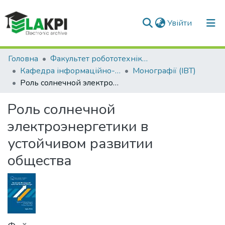
(current)
Увійти
Фонди та зібрання
Головна
Факультет робототехніки та приладобудування (ФРП)
Кафедра інформаційно-вимірювальних технологій (ІВТ)
Монографії (ІВТ)
Пошук за критеріями
Роль солнечной электроэнергетики в устойчивом развитии общества
Роль солнечной
электроэнергетики в
устойчивом развитии
общества