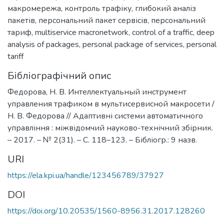
макромережа
,
контроль трафіку
,
глибокий аналіз
пакетів
,
персональний пакет сервісів
,
персональний
тариф
,
multiservice macronetwork
,
control of a traffic
,
deep
analysis of packages
,
personal package of services
,
personal
tariff
Бібліографічний опис
Федорова, Н. В. Интеллектуальный инструмент
управления трафиком в мультисервисной макросети /
Н. В. Федорова // Адаптивні системи автоматичного
управління : міжвідомчий науково-технічний збірник.
– 2017. – № 2(31). – С. 118–123. – Бібліогр.: 9 назв.
URI
https://ela.kpi.ua/handle/123456789/37927
DOI
https://doi.org/10.20535/1560-8956.31.2017.128260