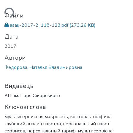
ься...
Файли
asau-2017-2_118-123.pdf
(273.26 KB)
Дата
2017
Автори
Федорова, Наталья Владимировна
Видавець
КПІ ім. Ігоря Сікорського
Ключові слова
мультисервисная макросеть
,
контроль трафика
,
глубокий анализ пакетов
,
персональный пакет
сервисов
,
персональный тариф
,
мультисервісна