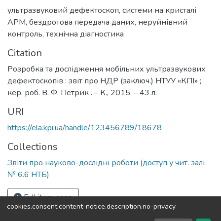
ультразвуковий дефектоскоп
,
системи на кристалі
АРМ
,
бездротова передача даних
,
неруйнівний
контроль
,
технічна діагностика
Citation
Розробка та дослідження мобільних ультразвукових
дефектоскопів : звіт про НДР (заключ.) НТУУ «КПІ» ;
кер. роб. В. Ф. Петрик . – К., 2015. – 43 л.
URI
https://ela.kpi.ua/handle/123456789/18678
Collections
Звіти про науково-дослідні роботи (доступ у чит. залі
№ 6.6 НТБ)
Full item page
cookies.consent.content-notice.description.no-privacy