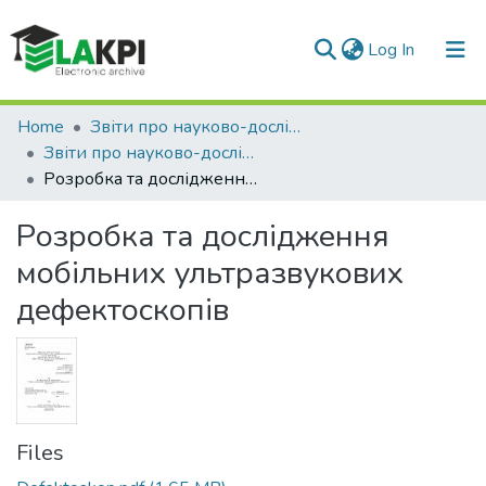
(current)
Log In
Communities & Collections
Home
Звіти про науково-дослідні роботи
Звіти про науково-дослідні роботи (доступ у чит. залі № 6.6 НТБ)
All of DSpace
Розробка та дослідження мобільних ультразвукових дефектоскопів
Statistics
Розробка та дослідження
мобільних ультразвукових
дефектоскопів
Files