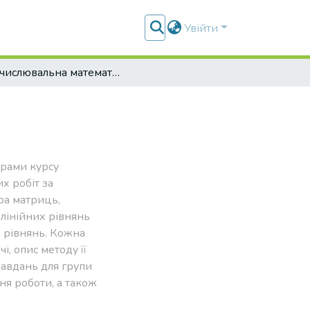
Увійти
Обчислювальна математика-2
грами курсу
х робіт за
ра матриць,
елінійних рівнянь
х рівнянь. Кожна
і, опис методу її
завдань для групи
ня роботи, а також