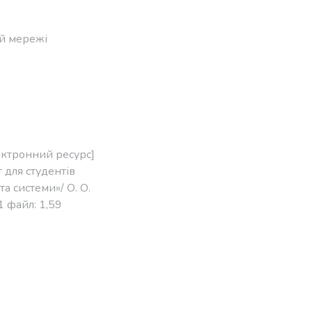
ій мережі
ектронний ресурс]
 для студентів
а системи»/ О. О.
1 файл: 1,59