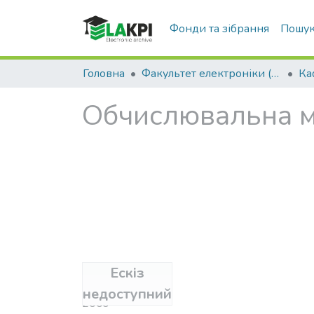
Фонди та зібрання
Пошук
Головна
Факультет електроніки (ФЕЛ)
Обчислювальна м
Ескіз
Дата
недоступний
2009