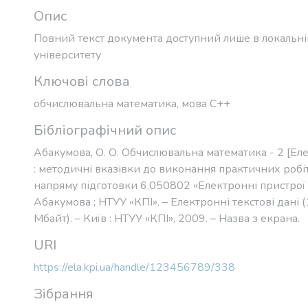
Опис
Повний текст документа доступний лише в локальн
університету
Ключові слова
обчислювальна математика
,
мова С++
Бібліографічний опис
Абакумова, О. О. Обчислювальна математика - 2 [Ел
: методичні вказівки до виконання практичних робіт
напряму підготовки 6.050802 «Електронні пристрої т
Абакумова ; НТУУ «КПІ». – Електронні текстові дані (
Мбайт). – Київ : НТУУ «КПІ», 2009. – Назва з екрана.
URI
https://ela.kpi.ua/handle/123456789/338
Зібрання