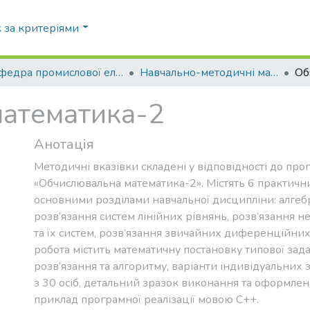
 за критеріями
Статистика
Кафедра промислової електроніки (ПЕ)
Навчально-методичні матеріали (ПЕ)
атематика-2
Анотація
Методичні вказівки складені у відповідності до про
«Обчислювальна математика-2». Містять 6 практични
основними розділами навчальної дисципліни: алгеб
розв’язання систем лінійних рівнянь, розв’язання н
та їх систем, розв’язання звичайних диференційни
робота містить математичну постановку типової задач
розв’язання та алгоритму, варіанти індивідуальних 
з 30 осіб, детальний зразок виконання та оформлен
приклад програмної реалізації мовою С++.