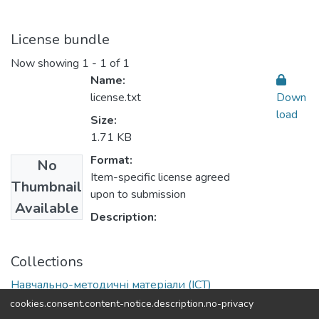
License bundle
Now showing
1 - 1 of 1
Name:
license.txt
Down
load
Size:
1.71 KB
Format:
No
Item-specific license agreed
Thumbnail
upon to submission
Available
Description:
Collections
Навчально-методичні матеріали (ІСТ)
cookies.consent.content-notice.description.no-privacy