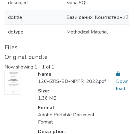
dc.subject
мова SQL
dc.title
Бази даних. Комп'ютерний п
dc.type
Methodical Material
Files
Original bundle
Now showing
1 - 1 of 1
Name:
126-IZRS-BD-NPPR_2022.pdf
Down
load
Size:
1.36 MB
Format:
Adobe Portable Document
Format
Description: