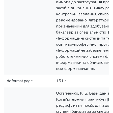
вимоги до застосування про
засобів виконання циклу робі
контрольні завдання, список
рекомендованої літератури. 
призначений для здобувачів 
бакалавр за спеціальністю 12
«Інформаційні системи та тех
освітньо-професійної прогр
«Інформаційне забезпечення
робототехнічних систем» фак
інформатики та обчислювальн
всіх форм навчання.
dc.format.page
151 c.
Остапченко, К. Б. Бази даних.
Комп'ютерний практикум [Е
ресурс] : навч. посіб. для здоб
ступеня бакалавра за спеціал