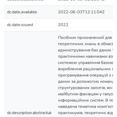
dc.date.available
2022-06-03T12:11:04Z
dc.date.issued
2022
Посібник призначений для о
теоретичних знань в області
адміністрування баз даних та
практичними навичками взаєм
системою управління базою д
вироблення раціональних пр
програмування операцій з о
даних за допомогою команд
структурованих запитів, які н
майбутнім фахівцям у галузі
інформаційних систем. В пос
наведена тематика комп‘юте
dc.description.abstractuk
практикумів, теоретичні відом