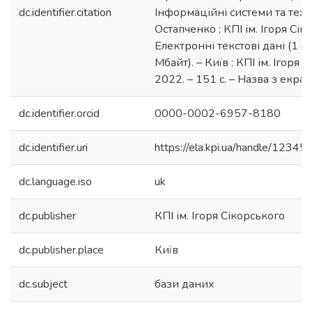
dc.identifier.citation
Інформаційні системи та технол
Остапченко ; КПІ ім. Ігоря Сік
Електронні текстові дані (1 ф
Мбайт). – Київ : КПІ ім. Ігоря 
2022. – 151 с. – Назва з екран
dc.identifier.orcid
0000-0002-6957-8180
dc.identifier.uri
https://ela.kpi.ua/handle/123
dc.language.iso
uk
dc.publisher
КПІ ім. Ігоря Сікорського
dc.publisher.place
Київ
dc.subject
бази даних