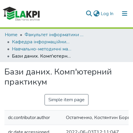
(current)
Log In
Communities & Collections
Home
Факультет інформатики та обчислювальної техніки (ФІОТ)
Кафедра інформаційних систем та технологій (ІСТ)
All of DSpace
Навчально-методичні матеріали (ІСТ)
Бази даних. Комп'ютерний практикум
Бази даних. Комп'ютерний
практикум
Simple item page
dc.contributor.author
Остапченко, Костянтин Бори
dc.date.accessioned
2022-06-03T12:11:04Z