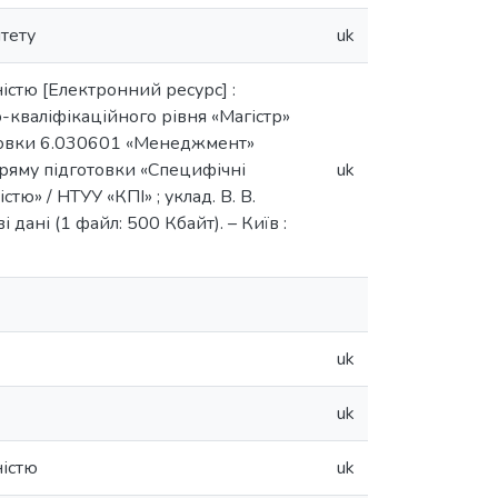
тету
uk
істю [Електронний ресурс] :
-кваліфікаційного рівня «Магістр»
отовки 6.030601 «Менеджмент»
пряму підготовки «Специфічні
uk
ю» / НТУУ «КПІ» ; уклад. В. В.
і дані (1 файл: 500 Кбайт). – Київ :
uk
uk
ністю
uk