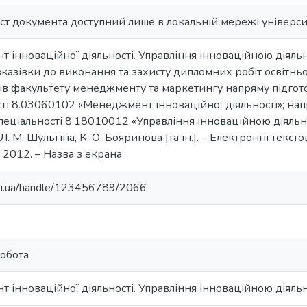
ст документа доступний лише в локальній мережі універси
інноваційної діяльності. Управління інноваційною діяльн
казівки до виконання та захисту дипломних робіт освітньо
тів факультету менеджменту та маркетингу напряму підг
сті 8.03060102 «Менеджмент інноваційної діяльності»; на
спеціальності 8.18010012 «Управління інноваційною діяльніст
. М. Шульгіна, К. О. Бояринова [та ін.]. – Електронні текстов
 2012. – Назва з екрана.
.kpi.ua/handle/123456789/2066
обота
 інноваційної діяльності. Управління інноваційною діяль