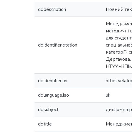
dc.description
Повний тек
Менеджмент 
методичні в
для студен
dc.identifier.citation
спеціально
категорії» 
Дергачова, Л
НТУУ «КПІ»,
dc.identifier.uri
https://ela
dc.language.iso
uk
dc.subject
дипломна р
dc.title
Менеджмент