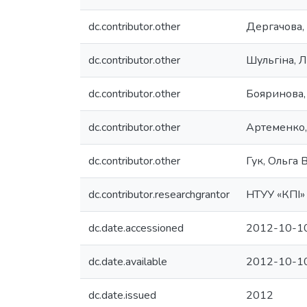
dc.contributor.other
Дергачова, 
dc.contributor.other
Шульгіна, 
dc.contributor.other
Бояринова,
dc.contributor.other
Артеменко,
dc.contributor.other
Гук, Ольга
dc.contributor.researchgrantor
НТУУ «КПІ»
dc.date.accessioned
2012-10-10
dc.date.available
2012-10-10
dc.date.issued
2012