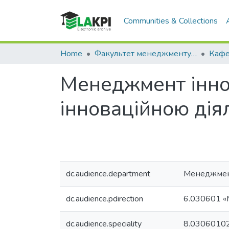
Communities & Collections
Home
Факультет менеджменту та маркетингу (ФММ)
Менеджмент іннов
інноваційною дія
dc.audience.department
Менеджме
dc.audience.pdirection
6.030601 «
dc.audience.speciality
8.03060102