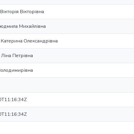
Вікторія Вікторівна
Людмила Михайлівна
 Катерина Олександрівна
 Ліна Петрівна
 Володимирівна
T11:16:34Z
T11:16:34Z