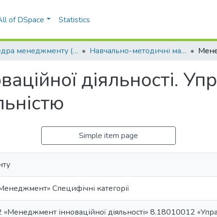
All of DSpace
Statistics
Кафедра менеджменту (КМ)
Навчально-методичні матеріали (КМ)
аційної діяльності. Уп
льністю
Simple item page
нту
Менеджмент» Специфічні категорії
 «Менеджмент інноваційної діяльності» 8.18010012 «Упра