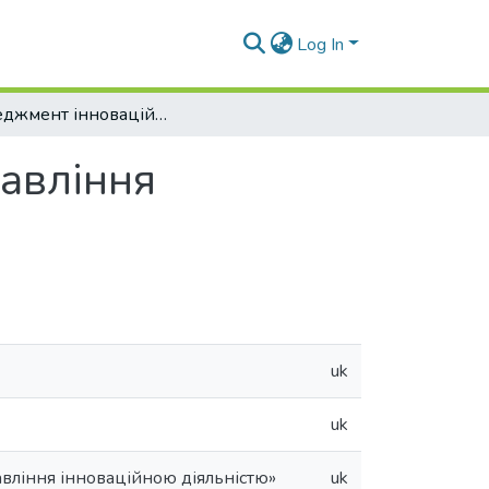
Log In
Менеджмент інноваційної діяльності. Управління інноваційною діяльністю
равління
uk
uk
вління інноваційною діяльністю»
uk