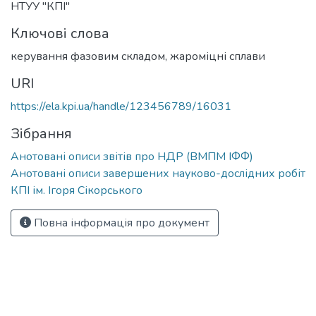
НТУУ "КПІ"
Ключові слова
керування фазовим складом
,
жароміцні сплави
URI
https://ela.kpi.ua/handle/123456789/16031
Зібрання
Анотовані описи звітів про НДР (ВМПМ ІФФ)
Анотовані описи завершених науково-дослідних робіт
КПІ ім. Ігоря Сікорського
Повна інформація про документ
cookies.consent.content-notice.description.no-privacy