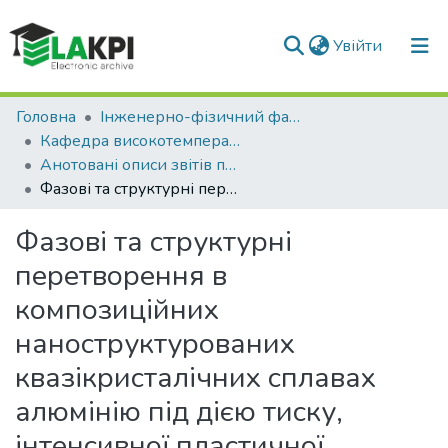
(current)
Увійти
Фонди та зібрання
Головна
Інженерно-фізичний факультет (ІФФ)
Кафедра високотемпературних матеріалів та порошкової металургії (ВМПМ ІФФ)
Пошук за критеріями
Анотовані описи звітів про НДР (ВМПМ ІФФ)
Фазові та структурні перетворення в композиційних наноструктурованих квазікристалічних сплавах алюмінію під дією тиску, інтенсивної пластичної деформації та температури
Статистика
Фазові та структурні
перетворення в
композиційних
наноструктурованих
квазікристалічних сплавах
алюмінію під дією тиску,
інтенсивної пластичної