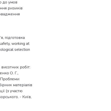
ю до умов
ння ризиків
ровадження
’я
,
підготовка
safety
,
working at
ological selection
висотних робіт:
енко О. Г.,
/ Проблеми
бірник матеріалів
ії (з участю
корського. - Київ,