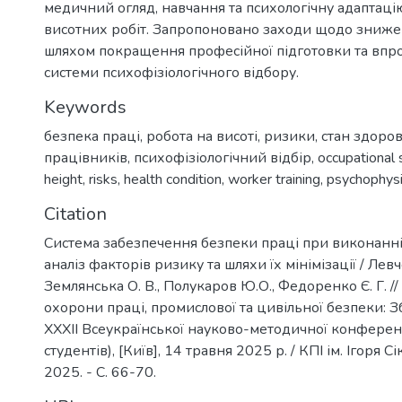
медичний огляд, навчання та психологічну адаптаці
висотних робіт. Запропоновано заходи щодо зниже
шляхом покращення професійної підготовки та вп
системи психофізіологічного відбору.
Keywords
безпека праці
,
робота на висоті
,
ризики
,
стан здоров
працівників
,
психофізіологічний відбір
,
occupational 
height
,
risks
,
health condition
,
worker training
,
psychophysi
Citation
Система забезпечення безпеки праці при виконанні 
аналіз факторів ризику та шляхи їх мінімізації / Левч
Землянська О. В., Полукаров Ю.О., Федоренко Є. Г. /
охорони праці, промислової та цивільної безпеки: З
ХХХІІ Всеукраїнської науково-методичної конференц
студентів), [Київ], 14 травня 2025 р. / КПІ ім. Ігоря Сі
2025. - С. 66-70.