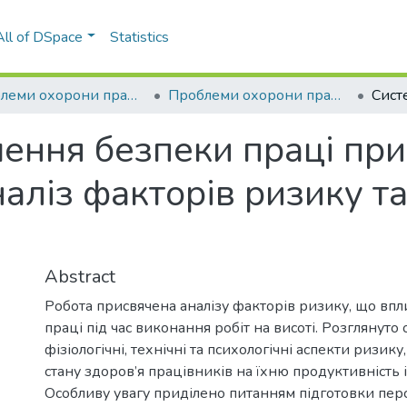
All of DSpace
Statistics
Проблеми охорони праці, промислової та цивільної безпеки
Проблеми охорони праці, промислової та цивільної безпеки (32 ; 2025 ; Київ)
ення безпеки праці при
наліз факторів ризику та
Abstract
Робота присвячена аналізу факторів ризику, що вп
праці під час виконання робіт на висоті. Розглянуто 
фізіологічні, технічні та психологічні аспекти ризику
стану здоров’я працівників на їхню продуктивність і
Особливу увагу приділено питанням підготовки пер