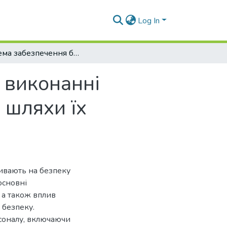
Log In
Система забезпечення безпеки праці при виконанні висотних робіт: аналіз факторів ризику та шляхи їх мінімізації
 виконанні
 шляхи їх
ливають на безпеку
основні
, а також вплив
 безпеку.
соналу, включаючи