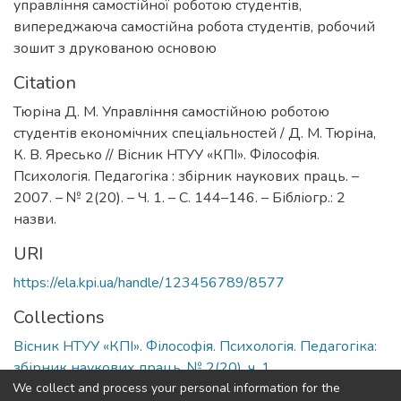
управління самостійної роботою студентів
,
випереджаюча самостійна робота студентів
,
робочий
зошит з друкованою основою
Citation
Тюріна Д. М. Управління самостійною роботою
студентів економічних спеціальностей / Д. М. Тюріна,
К. В. Яресько // Вісник НТУУ «КПІ». Філософія.
Психологія. Педагогіка : збірник наукових праць. –
2007. – № 2(20). – Ч. 1. – С. 144–146. – Бібліогр.: 2
назви.
URI
https://ela.kpi.ua/handle/123456789/8577
Collections
Вісник НТУУ «КПІ». Філософія. Психологія. Педагогіка:
збірник наукових праць, № 2(20), ч. 1
We collect and process your personal information for the