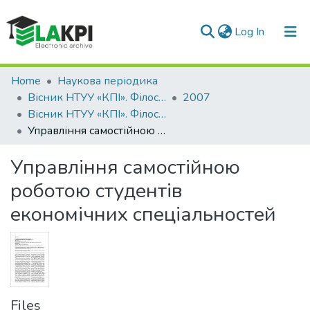
(current)
Log In
Communities & Collections
Home
Наукова періодика
Вісник НТУУ «КПІ». Філософія. Психологія. Педагогіка
2007
All of DSpace
Вісник НТУУ «КПІ». Філософія. Психологія. Педагогіка: збірник наукових праць, № 2(20), ч. 1
Управління самостійною роботою студентів економічних спеціальностей
Statistics
Управління самостійною
роботою студентів
економічних спеціальностей
Files