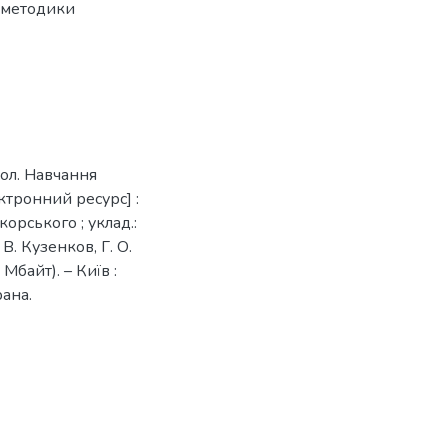
а методики
бол. Навчання
ектронний ресурс] :
корського ; уклад.:
В. Кузенков, Г. О.
Мбайт). – Київ :
рана.