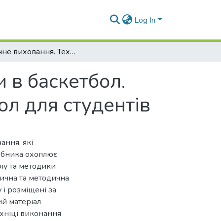
Log In
Фізичне виховання. Техніка та тактика гри в баскетбол. Навчання техніці та тактиці гри у баскетбол для студентів
и в баскетбол.
бол для студентів
ання, які
сібника охоплює
олу та методики
тична та методична
 і розміщені за
ий матеріал
ехніці виконання