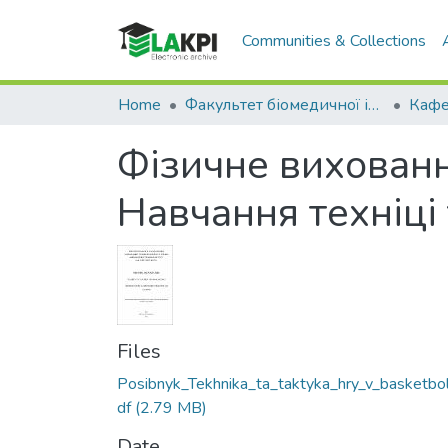
Communities & Collections
Home
Факультет біомедичної інженерії (ФБМІ)
Фізичне виховання
Навчання техніці 
Files
Posibnyk_Tekhnika_ta_taktyka_hry_v_basketbol
df
(2.79 MB)
Date