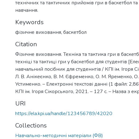
технічних та тактичних прийомів гри в баскетбол т
навчання.
Keywords
фізичне виховання
,
баскетбол
Citation
Фізичне виховання. Техніка та тактика гри в баскет
техніці та тактиці гри у баскетбол для студентів [Ел
навчальний посібник для студеннтів / КПІ ім. Ігоря Сі
Л. В. Анікеєнко, В. М. Єфременко, О. М. Яременко, О. 
Устименко. – Електронні текстові данні (1 файл: 2,86 
КПІ ім. Ігоря Сікорського, 2021. – 127 с. – Назва з ек
URI
https://ela.kpi.ua/handle/123456789/42020
Collections
Навчально-методичні матеріали (ФВ)