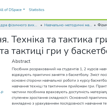
All of DSpace
Statistics
Кафедра фізичного виховання (ФВ)
Навчально-методичні матеріали (ФВ)
. Техніка та тактика гр
та тактиці гри у баскет
Abstract
Посібник розрахований на студентів 1, 2 курсів навч
відвідують практичні заняття з баскетболу. Зміст по
основні сторони навчальної роботи з курсу баскетб
навчання техніці та тактичним прийомам гри. Прак
.p
частини посібника враховують доступність матеріалу
ступенем зростання складності. Основний практичн
викладено з урахуванням послідовності навчання т