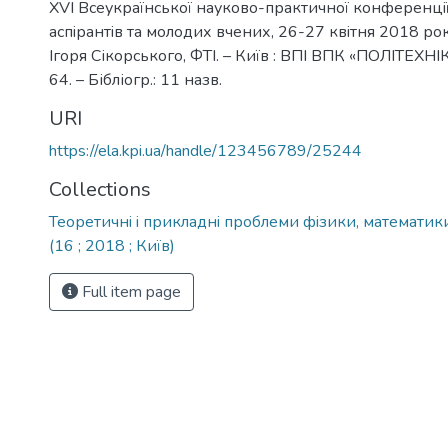
XVI Всеукраїнської науково-практичної конференцiї 
аспiрантiв та молодих вчених, 26-27 квiтня 2018 року,
Ігоря Сікорського, ФТІ. – Київ : ВПI ВПК «ПОЛIТЕХНIК
64. – Бібліогр.: 11 назв.
URI
https://ela.kpi.ua/handle/123456789/25244
Collections
Теоретичнi i прикладнi проблеми фiзики, математик
(16 ; 2018 ; Київ)
Full item page