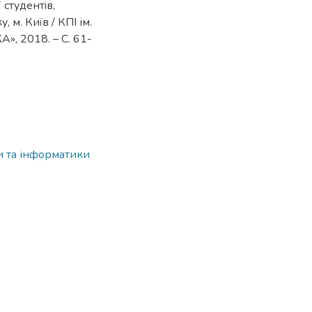
студентiв,
 м. Київ / КПІ ім.
А», 2018. – С. 61-
и та інформатики