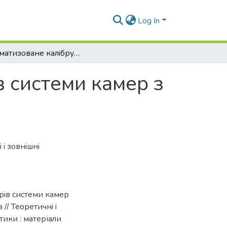
Log In
Автоматизоване калiбрування параметрiв системи камер з широким кутом зору
 системи камер з
 i зовнiшнi
рiв системи камер
// Теоретичнi i
ики : матеріали