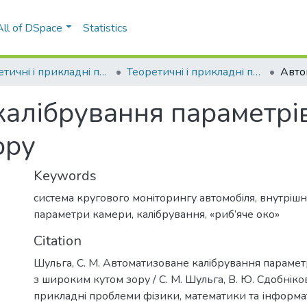
All of DSpace
Statistics
Теоретичнi i прикладнi проблеми фiзики, математики та інформатики
Теоретичнi i прикладнi проблеми фiзики, математики та інформатики (16 ; 2018 ; Київ)
алiбрування параметрiв
ору
Keywords
система кругового монiторингу автомобiля
,
внутрiшнi
параметри камери
,
калiбрування
,
«риб’яче око»
Citation
Шульга, С. М. Автоматизоване калiбрування парамет
з широким кутом зору / С. М. Шульга, В. Ю. Сдобнiков 
прикладнi проблеми фiзики, математики та інформат