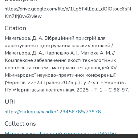
https://drive.google.com/file/d/1Lg5F4lEpuJ_dOIOtouc6sN
Km7frj8vvZ/view
Citation
Макатьора, Д. А. Вібраційний пристрій для
орієнтування і центрування плоских деталей /
Макатьора, Д. А., Карпешко А. І., Матюха А. М. //
Комплексне забезпечення якості технологічних
процесів та систем : матеріали тез доповідей XV
Міжнародної науково-практичної конференції,
(Чернігів, 22–23 травня 2025 р.) : у 2-х т. – Чернігів :
НУ «Чернігівська політехніка», 2025. – Т. 1. – С. 96-97.
URI
https://ela.kpi.ua/handle/123456789/73978
Collections
Матеріали конференцій, семінарів і т.п. (МАПВ)