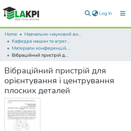
(current)
Log In
Communities & Collections
Home
Навчально-науковий видавничо-полiграфiчний інститут (НН ВПІ)
Кафедра машин та агрегатів поліграфічного виробництва (МАПВ)
All of DSpace
Матеріали конференцій, семінарів і т.п. (МАПВ)
Вібраційний пристрій для орієнтування і центрування плоских деталей
Statistics
Вібраційний пристрій для
орієнтування і центрування
плоских деталей