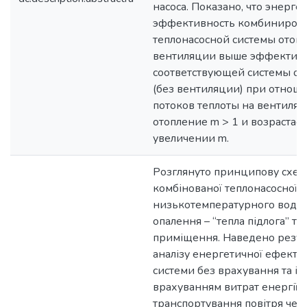
насоса. Показано, что энерге
эффективность комбиниров
теплонасосной системы отоп
вентиляции выше эффектив
соответствующей системы от
(без вентиляции) при отнош
потоков теплоты на вентиля
отопление m > 1 и возрастае
увеличении m.
Розглянуто принципову схем
комбінованої теплонасосної 
низькотемпературного водя
опалення – “тепла підлога” та
приміщення. Наведено резул
аналізу енергетичної ефектив
системи без врахування та із
врахуванням витрат енергії 
транспортування повітря чер