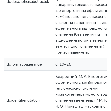
dc.description.abstractuk
випарник теплового насоса. 
що енергетична ефективніст
комбінованої теплонасосної 
опалення та вентиляції вища 
ефективність відповідної си
опалення (без вентиляції) пр
відношенні потоків теплоти н
вентиляцію і опалення m > 1 і
при збільшенні m.
dc.format.pagerange
С. 19–25
Безродний, М. К. Енергетичн
ефективність комбінованої
теплонасосної системи
низькотемпературного водя
dc.identifier.citation
опалення і вентиляції / М. К.
Н. О. Притула // Наукові вісті 