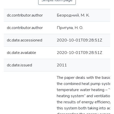
Simple item page
dc.contributor.author
Безродний, М. К.
dc.contributor.author
Притула, Н. О.
dc.date.accessioned
2020-10-01T09:28:51Z
dc.date.available
2020-10-01T09:28:51Z
dc.date.issued
2011
The paper deals with the basic 
the combined heat pump system
temperature water heating – “fl
heating system” and ventilation
the results of еnergy efficiency a
this system both taking into acc