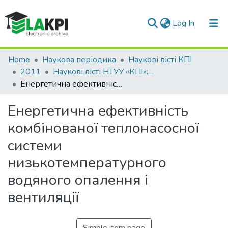
(current)
Log In
Communities & Collections
Home
Наукова періодика
Наукові вісті КПІ
2011
Наукові вісті НТУУ «КПІ»: науково-технічний журнал, № 1(75)
All of DSpace
Енергетична ефективність комбінованої теплонасосної системи низькотемпературного водяного опалення і вентиляції
Statistics
Енергетична ефективність
комбінованої теплонасосної
системи
низькотемпературного
водяного опалення і
вентиляції