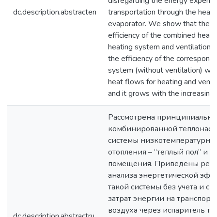
disregarding the energy expenses
dc.description.abstracten
transportation through the heat
evaporator. We show that the e
efficiency of the combined heat
heating system and ventilation i
the efficiency of the correspond
system (without ventilation) with
heat flows for heating and ventil
and it grows with the increasing
Рассмотрена принципиальна
комбинированной теплонасо
системы низкотемпературног
отопления – “теплый пол” и 
помещения. Приведены резу
анализа энергетической эфф
такой системы без учета и с 
затрат энергии на транспорт
воздуха через испаритель те
dc.description.abstractru