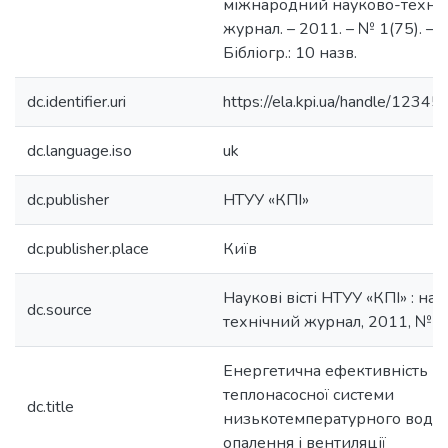
міжнародний науково-техні
журнал. – 2011. – № 1(75). – С
Бібліогр.: 10 назв.
dc.identifier.uri
https://ela.kpi.ua/handle/123
dc.language.iso
uk
dc.publisher
НТУУ «КПІ»
dc.publisher.place
Київ
Наукові вісті НТУУ «КПІ» : на
dc.source
технічний журнал, 2011, № 1
Енергетична ефективність к
теплонасосної системи
dc.title
низькотемпературного водя
опалення і вентиляції