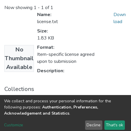
Now showing
1 - 1 of 1
Name:
Down
license.txt
load
Size:
1.83 KB
Format:
No
Item-specific license agreed
Thumbnail
upon to submission
Available
Description:
Collections
Наукові вісті НТУУ «КПІ»: науково-технічний журнал,
We collect and process your personal information for the
№ 1(75)
following purposes:
Authentication, Preferences,
Acknowledgement and Statistics
.
DSpace software
copyright © 2002-2026
LYRASIS
Customize
Decline
That's ok
Cookie settings
Send Feedback