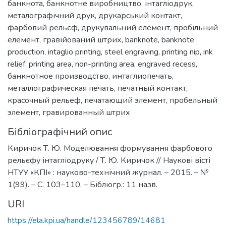
банкнота
,
банкнотне виробництво
,
інтагліодрук
,
металографічний друк
,
друкарський контакт
,
фарбовий рельєф
,
друкувальний елемент
,
пробільний
елемент
,
гравійований штрих
,
banknote
,
banknote
production
,
intaglio printing
,
steel engraving
,
printing nip
,
ink
relief
,
printing area
,
non-printing area
,
engraved recess
,
банкнотное производство
,
интаглиопечать
,
металлографическая печать
,
печатный контакт
,
красочный рельеф
,
печатающий элемент
,
пробельный
элемент
,
гравированный штрих
Бібліографічний опис
Киричок Т. Ю. Моделювання формування фарбового
рельєфу інтагліодруку / Т. Ю. Киричок // Наукові вісті
НТУУ «КПІ» : науково-технічний журнал. – 2015. – №
1(99). – С. 103–110. – Бібліогр.: 11 назв.
URI
https://ela.kpi.ua/handle/123456789/14681