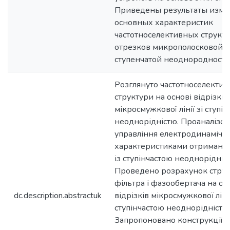
Приведены результаты изм
основных характеристик
частотноселективных структу
отрезков микрополосковой л
ступенчатой неоднородность
Розглянуто частотноселектив
структури на основі відрізків
мікросмужкової лінії зі ступі
неоднорідністю. Проаналізо
управління електродинаміч
характеристиками отриманих
із ступінчастою неоднорідніс
Проведено розрахунок стру
фільтра і фазообертача на ос
dc.description.abstractuk
відрізків мікросмужкової лінії
ступінчастою неоднорідністю
Запропоновано конструкції