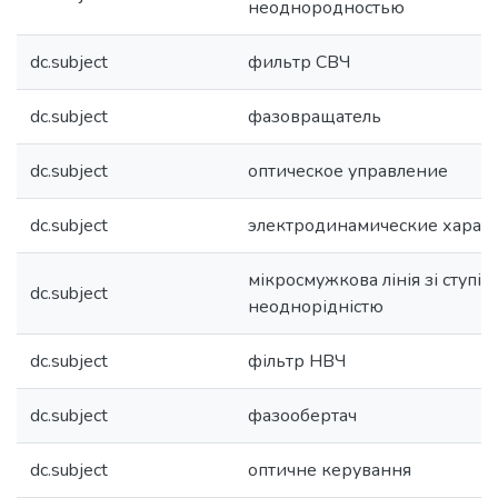
неоднородностью
dc.subject
фильтр СВЧ
dc.subject
фазовращатель
dc.subject
оптическое управление
dc.subject
электродинамические харак
мікросмужкова лінія зі ступі
dc.subject
неоднорідністю
dc.subject
фільтр НВЧ
dc.subject
фазообертач
dc.subject
оптичне керування