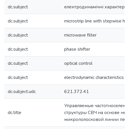
dc.subject
електродинамічні характери
dc.subject
microstrip line with stepwise he
dc.subject
microwave filter
dc.subject
phase shifter
dc.subject
optical control
dc.subject
electrodynamic characteristics
dc.subject.udc
621.372.41
Управляемые частотноселек
dc.title
структуры СВЧ на основе не
микрополосковой линии пер