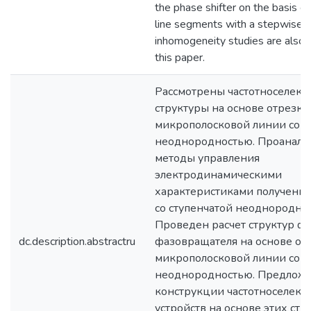
the phase shifter on the basis of
line segments with a stepwise
inhomogeneity studies are also 
this paper.
Рассмотрены частотноселек
структуры на основе отрезко
микрополосковой линии со с
неоднородностью. Проанал
методы управления
электродинамическими
характеристиками полученны
со ступенчатой неоднородно
Проведен расчет структур ф
dc.description.abstractru
фазовращателя на основе от
микрополосковой линии со с
неоднородностью. Предлож
конструкции частотноселект
устройств на основе этих стр