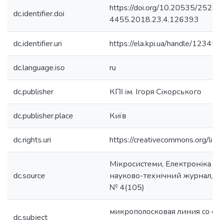
https://doi.org/10.20535/2523
dc.identifier.doi
4455.2018.23.4.126393
dc.identifier.uri
https://ela.kpi.ua/handle/123
dc.language.iso
ru
dc.publisher
КПІ ім. Ігоря Сікорського
dc.publisher.place
Київ
dc.rights.uri
https://creativecommons.org/lic
Мікросистеми, Електроніка та
dc.source
науково-технічний журнал, 20
№ 4(105)
микрополосковая линия со ст
dc.subject