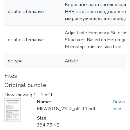
Керовані частотноселективні
dc.title.alternative
НВЧ на основі неоднорідної
мікросмужкової лінії передач
Adjustable Frequency-Selectiv
dc.title.alternative
Structures Based on Heterogen
Microstrip Transmission Line
dc.type
Article
Files
Original bundle
Now showing
1 - 1 of 1
Name:
Down
MEA2018_23-4_p6-11.pdf
load
Size:
394.75 KB