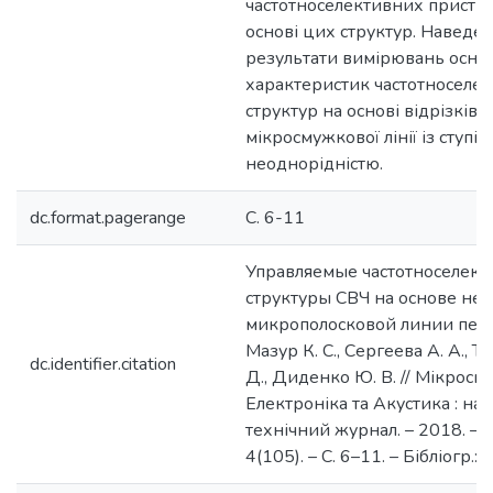
частотноселективних пристро
основі цих структур. Наведе
результати вимірювань осно
характеристик частотноселе
структур на основі відрізків
мікросмужкової лінії із ступі
неоднорідністю.
dc.format.pagerange
С. 6-11
Управляемые частотноселек
структуры СВЧ на основе не
микрополосковой линии пере
Мазур К. С., Сергеева А. А., Т
dc.identifier.citation
Д., Диденко Ю. В. // Мікроси
Електроніка та Акустика : на
технічний журнал. – 2018. – Т
4(105). – С. 6–11. – Бібліогр.: 