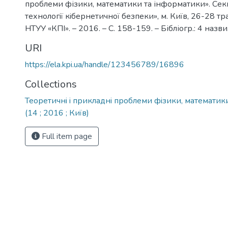
проблеми фізики, математики та інформатики». Секц
технологiї кiбернетичної безпеки», м. Київ, 26-28 тра
НТУУ «КПІ». – 2016. – С. 158-159. – Бібліогр.: 4 назви
URI
https://ela.kpi.ua/handle/123456789/16896
Collections
Теоретичнi i прикладнi проблеми фiзики, математик
(14 ; 2016 ; Київ)
Full item page