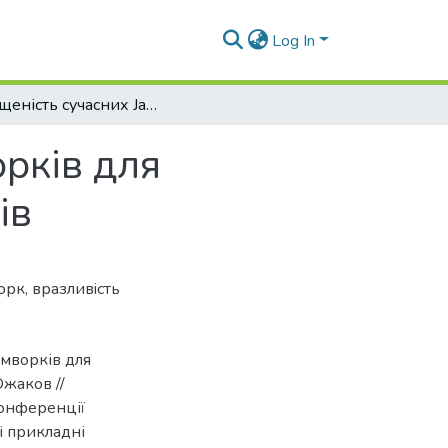
Log In
Захищеність сучасних JavaScript фреймворків для розробки односторінкових веб-застосунків
орків для
ів
орк
,
вразливiсть
ймворків для
Южаков //
конференції
 i прикладні