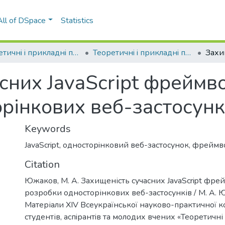
All of DSpace
Statistics
Теоретичнi i прикладнi проблеми фiзики, математики та інформатики
Теоретичнi i прикладнi проблеми фiзики, математики та інформатики (14 ; 2016 ; Київ)
сних JavaScript фреймв
рінкових веб-застосунк
Keywords
JavaScript
,
односторiнковий веб-застосунок
,
фреймв
Citation
Южаков, М. А. Захищеність сучасних JavaScript фре
розробки односторінкових веб-застосунків / М. А. 
Матеріали XIV Всеукраїнської науково-практичної 
студентів, аспiрантiв та молодих вчених «Теоретичні