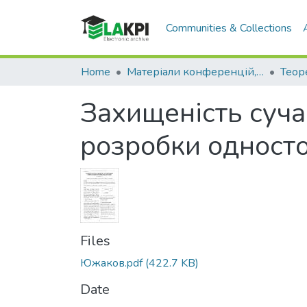
Communities & Collections
Home
Матеріали конференцій, семінарів і т.п.
Захищеність суча
розробки односто
Files
Южаков.pdf
(422.7 KB)
Date