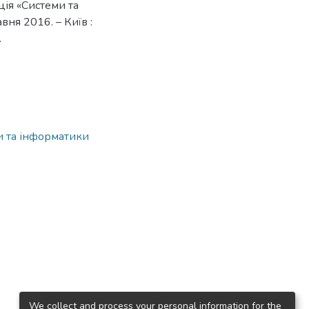
ія «Системи та
вня 2016. – Київ :
.
и та інформатики
We collect and process your personal information for the