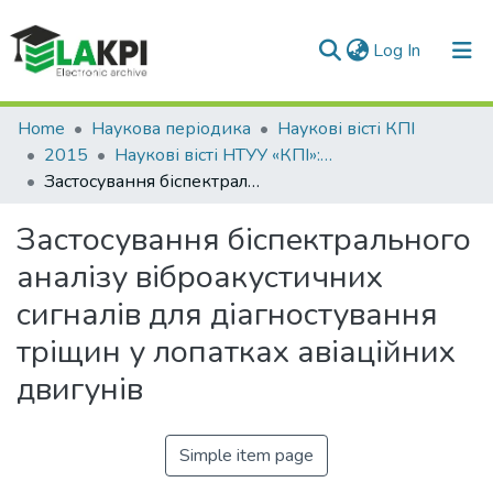
(current)
Log In
Communities & Collections
Home
Наукова періодика
Наукові вісті КПІ
2015
Наукові вісті НТУУ «КПІ»: науково-технічний журнал, № 6(104)
All of DSpace
Застосування біспектрального аналізу віброакустичних сигналів для діагностування тріщин у лопатках авіаційних двигунів
Statistics
Застосування біспектрального
аналізу віброакустичних
сигналів для діагностування
тріщин у лопатках авіаційних
двигунів
Simple item page