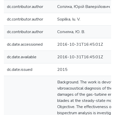
dc.contributor.author
Сопілка, Юрій Валерійович
dc.contributor.author
Sopilka, Iu. V.
dc.contributor.author
Сопилка, Ю. В.
dc.date.accessioned
2016-10-31T16:45:01Z
dc.date.available
2016-10-31T16:45:01Z
dc.date.issued
2015
Background. The work is devote
vibroacoustical diagnosis of the 
damages of the gas-turbine eng
blades at the steady-state mod
Objective. The effectiveness of
bispectrum analysis is investigat