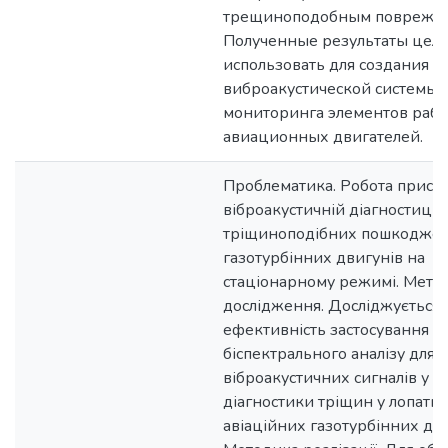
трещиноподобным поврежд
Полученные результаты цел
использовать для создания
виброакустической системы
мониторинга элементов рабо
авиационных двигателей.
Проблематика. Робота присв
віброакустичній діагностиці
тріщиноподібних пошкоджен
газотурбінних двигунів на
стаціонарному режимі. Мета
дослідження. Досліджується
ефективність застосування
біспектрального аналізу для 
віброакустичних сигналів у з
діагностики тріщин у лопатка
авіаційних газотурбінних дви