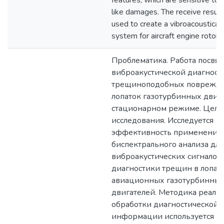
features, which are sensitive to 
like damages. The receive result
used to create a vibroacoustical
system for aircraft engine rotor
Проблематика. Работа посвя
виброакустической диагност
трещиноподобных поврежд
лопаток газотурбинных двиг
стационарном режиме. Цель
исследования. Исследуется
эффективность применения
биспектрального анализа для
виброакустических сигналов 
диагностики трещин в лопат
авиационных газотурбинны
двигателей. Методика реали
обработки диагностической
информации используется