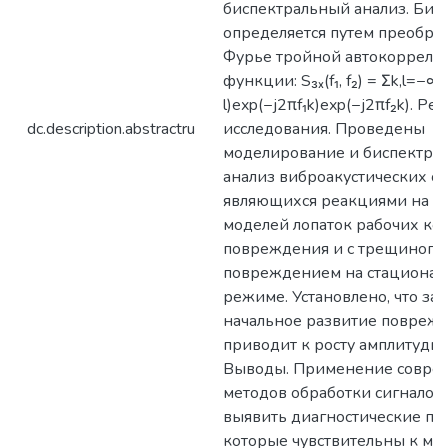
биспектральный анализ. Бис
определяется путем преобра
Фурье тройной автокорреля
функции: S₃ₓ(f₁, f₂) = Σk,l=−∞
l)exp(−j2πf₁k)exp(−j2πf₂k). Ре
dc.description.abstractru
исследования. Проведены
моделирование и биспектра
анализ виброакустических си
являющихся реакциями на в
моделей лопаток рабочих кол
повреждения и с трещиноп
повреждением на стациона
режиме. Установлено, что з
начальное развитие повреж
приводит к росту амплитуды 
Выводы. Применение совре
методов обработки сигналов
выявить диагностические пр
которые чувствительны к ма