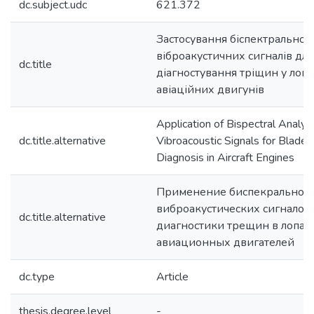
dc.subject.udc
621.372
Застосування біспектрального
віброакустичних сигналів для
dc.title
діагностування тріщин у лопа
авіаційних двигунів
Application of Bispectral Analysi
dc.title.alternative
Vibroacoustic Signals for Blades
Diagnosis in Aircraft Engines
Применение биспекрального
виброакустических сигналов 
dc.title.alternative
диагностики трещин в лопат
авиационных двигателей
dc.type
Article
thesis.degree.level
-