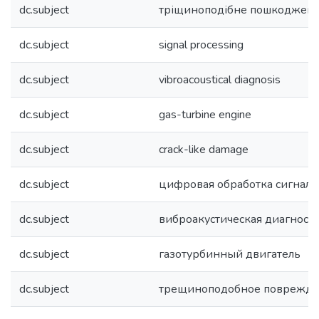
dc.subject
тріщиноподібне пошкоджен
dc.subject
signal processing
dc.subject
vibroacoustical diagnosis
dc.subject
gas-turbine engine
dc.subject
crack-like damage
dc.subject
цифровая обработка сигнало
dc.subject
виброакустическая диагност
dc.subject
газотурбинный двигатель
dc.subject
трещиноподобное поврежд