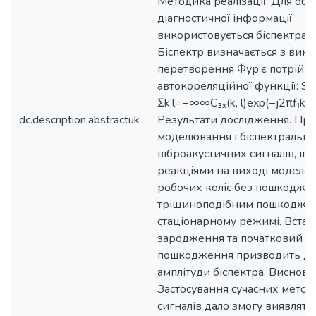
Методика реалізації. Для об
діагностичної інформації
використовується біспектраль
Біспектр визначається з вик
перетворення Фур’є потрійно
автокореляційної функції: S₃ₓ(f
Σk,l=−∞∞C₃ₓ(k, l)exp(−j2πf₁k)e
dc.description.abstractuk
Результати дослідження. Пр
моделювання і біспектральни
віброакустичних сигналів, що
реакціями на виході моделей
робочих коліс без пошкоджен
тріщиноподібним пошкодже
стаціонарному режимі. Встан
зародження та початковий р
пошкодження призводить до
амплітуди біспектра. Висновк
Застосування сучасних метод
сигналів дало змогу виявляти