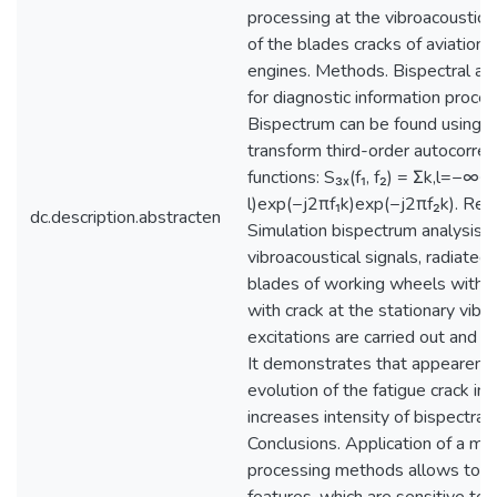
processing at the vibroacoustical
of the blades cracks of aviation 
engines. Methods. Bispectral ana
for diagnostic information proces
Bispectrum can be found using F
transform third-order autocorrel
functions: S₃ₓ(f₁, f₂) = Σk,l=−∞∞
l)exp(−j2πf₁k)exp(−j2πf₂k). Resu
dc.description.abstracten
Simulation bispectrum analysis
vibroacoustical signals, radiate
blades of working wheels withou
with crack at the stationary vibra
excitations are carried out and i
It demonstrates that appearenc
evolution of the fatigue crack in 
increases intensity of bispectral
Conclusions. Application of a mo
processing methods allows to de