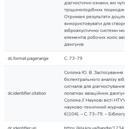
діагностичні ознаки, які чутл
тріщиноподібних пошкоджен
Отримані результати доціль
використовувати для створе
віброакустичної системи мон
елементів робочих коліс авіа
двигунів.
dc.format.pagerange
С. 73-79
Сопілка Ю. В. Застосування
біспектрального аналізу вібр
сигналів для діагностування 
dc.identifier.citation
лопатках авіаційних двигунів 
Сопілка // Наукові вісті НТУУ «
науково-технічний журнал. –
6(104). – С. 73–79. – Бібліогр.:
dc.identifier.uri
https://ela.kpi.ua/handle/123