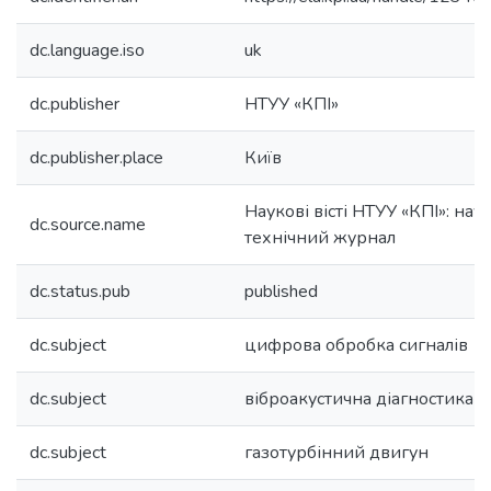
dc.language.iso
uk
dc.publisher
НТУУ «КПІ»
dc.publisher.place
Київ
Наукові вісті НТУУ «КПІ»: нау
dc.source.name
технічний журнал
dc.status.pub
published
dc.subject
цифрова обробка сигналів
dc.subject
віброакустична діагностика
dc.subject
газотурбінний двигун