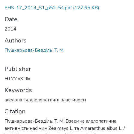
EHS-17_2014_S1_p52-54.pdf
(127.65 KB)
Date
2014
Authors
Пушкарьова-Безділь, Т. М.
Publisher
НТУУ «КПІ»
Keywords
алелопатія
,
алелопатичні властивості
Citation
Пушкарьова-Безділь, Т. М. Взаємна алелопатична
активність насінин Zea mays L. та Amaranthus albus L. /