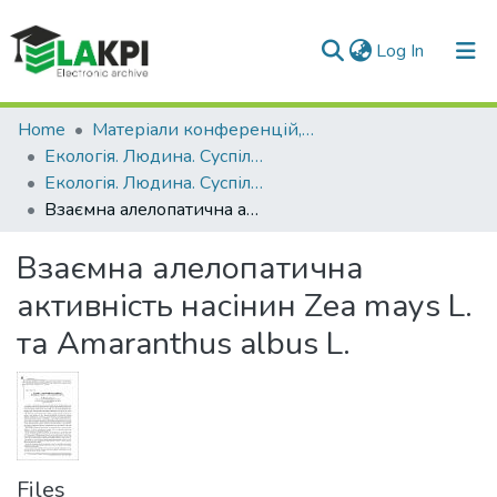
(current)
Log In
Communities & Collections
Home
Матеріали конференцій, семінарів і т.п.
Екологія. Людина. Суспільство
All of DSpace
Екологія. Людина. Суспільство (17 ; 2014 ; Київ)
Взаємна алелопатична активність насінин Zea mays L. та Amaranthus albus L.
Statistics
Взаємна алелопатична
активність насінин Zea mays L.
та Amaranthus albus L.
Files