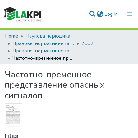
(current)
Log In
Communities & Collections
Home
Наукова періодика
Правове, нормативне та метрологічне забезпечення системи захисту інформації в Україні
2002
All of DSpace
Правове, нормативне та метрологічне забезпечення системи захисту інформації в Україні: науково-технічний збірник, Вип. 4
Частотно-временное представление опасных сигналов
Statistics
Частотно-временное
представление опасных
сигналов
Files