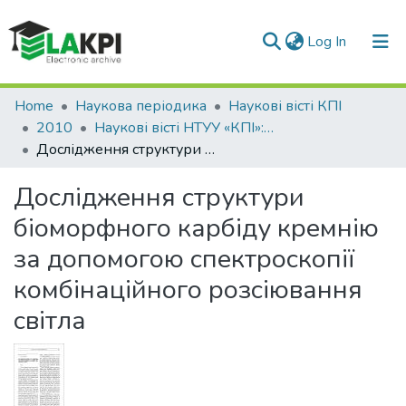
(current)
Log In
Communities & Collections
Home
Наукова періодика
Наукові вісті КПІ
2010
Наукові вісті НТУУ «КПІ»: науково-технічний журнал, № 4(72)
All of DSpace
Дослідження структури біоморфного карбіду кремнію за допомогою спектроскопії комбінаційного розсіювання світла
Statistics
Дослідження структури
біоморфного карбіду кремнію
за допомогою спектроскопії
комбінаційного розсіювання
світла