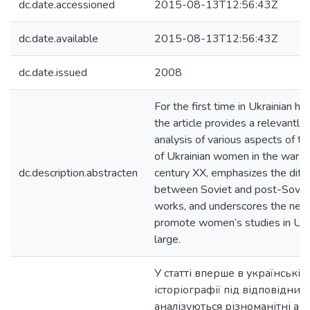
dc.date.accessioned
2015-08-13T12:56:43Z
dc.date.available
2015-08-13T12:56:43Z
dc.date.issued
2008
For the first time in Ukrainian hi
the article provides a relevantly
analysis of various aspects of t
of Ukrainian women in the wars 
dc.description.abstracten
century XX, emphasizes the diff
between Soviet and post-Soviet
works, and underscores the nece
promote women’s studies in Ukr
large.
У статті вперше в українській
історіографії під відповідним
аналізуються різноманітні ас