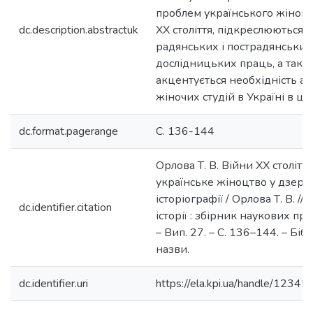
проблем українського жіноцт
dc.description.abstractuk
ХХ століття, підкреслюються в
радянських і пострадянських
дослідницьких праць, а тако
акцентується необхідність ак
жіночих студій в Україні в ціл
dc.format.pagerange
С. 136-144
Орлова Т. В. Війни ХХ століття 
українське жіноцтво у дзерка
історіографії / Орлова Т. В. //
dc.identifier.citation
історії : збірник наукових пра
– Вип. 27. – С. 136–144. – Бібл
назви.
dc.identifier.uri
https://ela.kpi.ua/handle/123