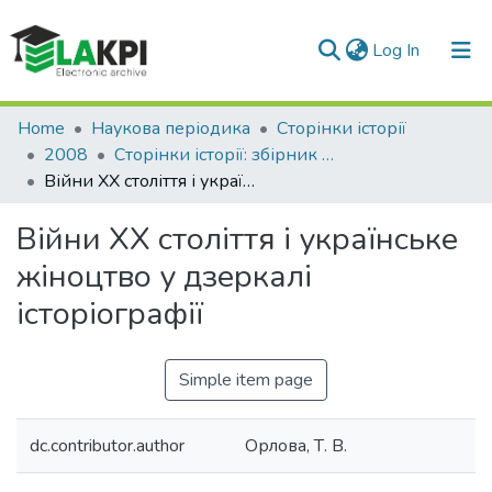
(current)
Log In
Communities & Collections
Home
Наукова періодика
Сторінки історії
2008
Сторінки історії: збірник наукових праць, Вип. 27
All of DSpace
Війни ХХ століття і українське жіноцтво у дзеркалі історіографії
Statistics
Війни ХХ століття і українське
жіноцтво у дзеркалі
історіографії
Simple item page
dc.contributor.author
Орлова, Т. В.