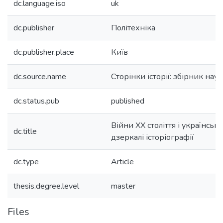
dc.language.iso
uk
dc.publisher
Політехніка
dc.publisher.place
Київ
dc.source.name
Сторінки історії: збірник на
dc.status.pub
published
Війни ХХ століття і українськ
dc.title
дзеркалі історіографії
dc.type
Article
thesis.degree.level
master
Files