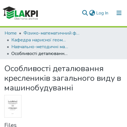
(current)
Log In
Communities & Collections
Home
Фізико-математичний факультет (ФМФ)
Кафедра нарисної геометрії, інженерної та комп'ютерної графіки (НГІтаКГ)
All of DSpace
Навчально-методичні матеріали (НГІтаКГ)
Особливості деталювання креслеників загального виду в машинобудуванні
Statistics
Особливості деталювання
креслеників загального виду в
машинобудуванні
Files