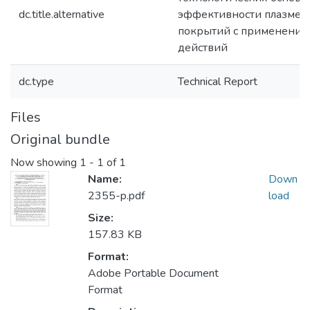
dc.title.alternative
эффективности плазмен
покрытий с применение
действий
dc.type
Technical Report
Files
Original bundle
Now showing
1 - 1 of 1
Name:
Down
2355-p.pdf
load
Size:
157.83 KB
Format:
Adobe Portable Document
Format