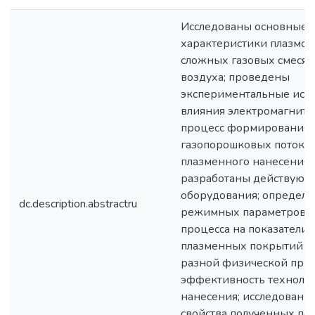
Исследованы основные 
характеристики плазмот
сложных газовых смесях
воздуха; проведены
экспериментальные исс
влияния электромагнитн
процесс формирования
газопорошковых потоков
плазменного нанесения 
разработаны действующ
оборудования; определе
dc.description.abstractru
режимных параметров 
процесса на показатели 
плазменных покрытий и
разной физической при
эффективность техноло
нанесения; исследованы
свойства полученных по