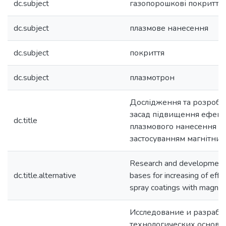
dc.subject
газопорошкові покриття
dc.subject
плазмове нанесення
dc.subject
покриття
dc.subject
плазмотрон
Дослідження та розробк
засад підвищення ефект
dc.title
плазмового нанесення по
застосуванням магнітних
Research and development 
dc.title.alternative
bases for increasing of effi
spray coatings with magnet
Исследование и разрабо
технологических основ