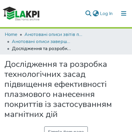
(current)
Log In
Communities & Collections
Home
Анотовані описи звітів про НДР
Анотовані описи завершених науково-дослідних робіт КПІ ім. Ігоря Сікорського
All of DSpace
Дослідження та розробка технологічних засад підвищення ефективності плазмового нанесення покриттів із застосуванням магнітних дій
Statistics
Дослідження та розробка
технологічних засад
підвищення ефективності
плазмового нанесення
покриттів із застосуванням
магнітних дій