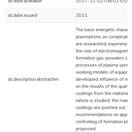
dc.date.available
2017-11-02T08:01:53Z
dc.date.issued
2011
The base energetic characte
plasmatrons on complicate
are researched; experiment
the role of electromagnetic 
formation gas-powders str
processes of plasma sprayin
working models of equipme
dc.description.abstracten
developed; influence of re
on the results of the quant
coatings from the materials 
nature is studied; the main p
coatings are pointed out; te
recommendations on applica
controlling of formation pl
proposed.