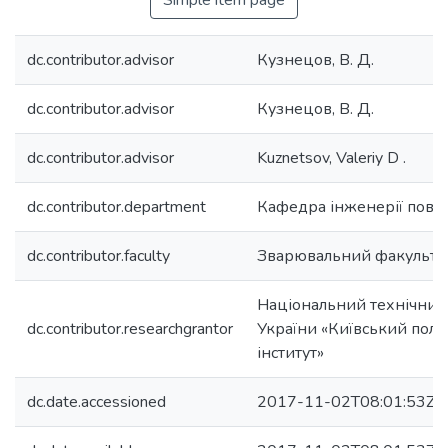
Simple item page
dc.contributor.advisor
Кузнецов, В. Д.
dc.contributor.advisor
Кузнецов, В. Д.
dc.contributor.advisor
Kuznetsov, Valeriy D .
dc.contributor.department
Кафедра інженерії пове
dc.contributor.faculty
Зварювальний факульте
Національний технічний
dc.contributor.researchgrantor
України «Київський полі
інститут»
dc.date.accessioned
2017-11-02T08:01:53Z