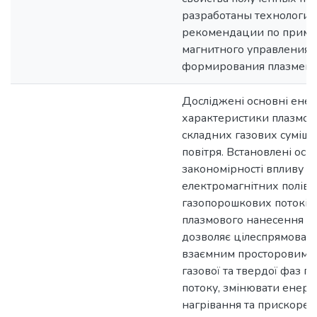
разработаны технологич
рекомендации по прим
магнитного управления 
формирования плазменн
Досліджені основні енер
характеристики плазмот
складних газових суміша
повітря. Встановлені осн
закономірності впливу з
електромагнітних полів
газопорошкових потоків 
плазмового нанесення п
дозволяє цілеспрямован
взаємним просторовим 
газової та твердої фаз г
потоку, змінювати енерг
нагрівання та прискорен