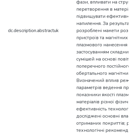
фази, впливати на структ
перетворення в матеріал
підвищувати ефективніс
напилення. За результат
dc.description.abstractuk
розроблені макети роз
пристроїв та магнітних с
плазмового нанесення по
застосуванням складних 
сумішей на основі повітря
поперечного постійного, 
обертального магнітних п
Визначений вплив реж
параметрів ведення про
показники якості плазмов
матеріалів різної фізичн
ефективність технологій 
досліджені основні власт
отриманих покриттів; ро
технологічні рекомендац