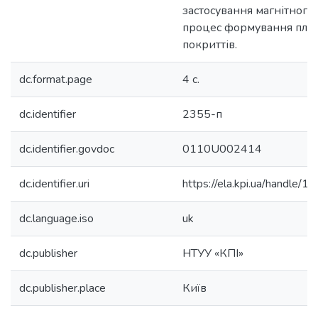
застосування магнітного
процес формування пла
покриттів.
dc.format.page
4 c.
dc.identifier
2355-п
dc.identifier.govdoc
0110U002414
dc.identifier.uri
https://ela.kpi.ua/handle
dc.language.iso
uk
dc.publisher
НТУУ «КПІ»
dc.publisher.place
Київ