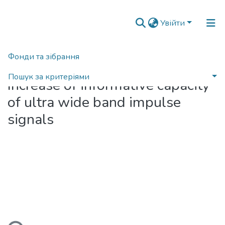
Увійти
Фонди та зібрання
Головна
Пошук за критеріями
Increase of informative capacity
Статистика
of ultra wide band impulse
signals