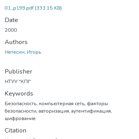
01_p199.pdf
(333.15 KB)
Date
2000
Authors
Нетесин, Игорь
Publisher
НТУУ "КПІ"
Keywords
Безопасность
,
компьютерная сеть
,
факторы
безопасности
,
авторизация
,
аутентификация
,
шифрование
Citation