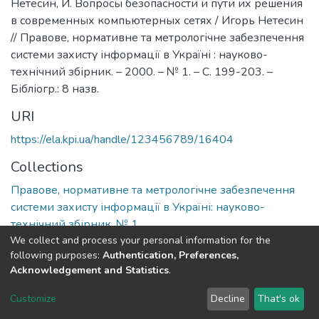
Нетесин, И. Вопросы безопасности и пути их решения
в современных компьютерных сетях / Игорь Нетесин
// Правове, нормативне та метрологічне забезпечення
системи захисту інформації в Україні : науково-
технічний збірник. – 2000. – № 1. – С. 199-203. –
Бібліогр.: 8 назв.
URI
https://ela.kpi.ua/handle/123456789/16404
Collections
Правове, нормативне та метрологічне забезпечення
системи захисту інформації в Україні: науково-
технічний збірник, № 1
We collect and process your personal information for the
following purposes:
Authentication, Preferences,
Full item page
Acknowledgement and Statistics
.
DSpace software
copyright © 2002-2026
LYRASIS
Customize
Decline
That's ok
Cookie settings
Send Feedback