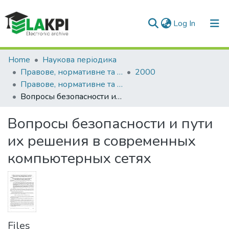
(current)
Log In
Communities & Collections
Home
Наукова періодика
Правове, нормативне та метрологічне забезпечення системи захисту інформації в Україні
2000
All of DSpace
Правове, нормативне та метрологічне забезпечення системи захисту інформації в Україні: науково-технічний збірник, № 1
Вопросы безопасности и пути их решения в современных компьютерных сетях
Statistics
Вопросы безопасности и пути
их решения в современных
компьютерных сетях
Files