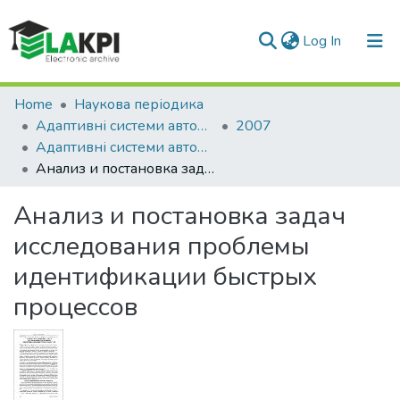
(current)
Log In
Communities & Collections
Home
Наукова періодика
Адаптивні системи автоматичного управління
2007
All of DSpace
Адаптивні системи автоматичного управління: міжвідомчий науково-технічний збірник, № 10(30)
Анализ и постановка задач исследования проблемы идентификации быстрых процессов
Statistics
Анализ и постановка задач
исследования проблемы
идентификации быстрых
процессов