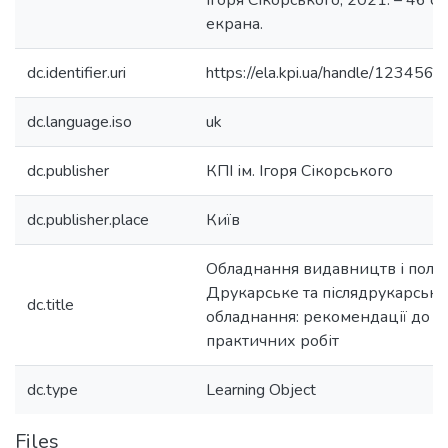
Ігоря Сікорського, 2021. – 46 с. 
екрана.
dc.identifier.uri
https://ela.kpi.ua/handle/12345
dc.language.iso
uk
dc.publisher
КПІ ім. Ігоря Сікорського
dc.publisher.place
Київ
Обладнання видавництв і полігр
Друкарське та післядрукарське
dc.title
обладнання: рекомендації до 
практичних робіт
dc.type
Learning Object
Files