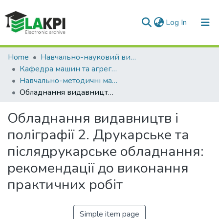
(current)
Log In
Communities & Collections
Home
Навчально-науковий видавничо-полiграфiчний інститут (НН ВПІ)
Кафедра машин та агрегатів поліграфічного виробництва (МАПВ)
All of DSpace
Навчально-методичні матеріали (МАПВ)
Обладнання видавництв і поліграфії 2. Друкарське та післядрукарське обладнання: рекомендації до виконання практичних робіт
Statistics
Обладнання видавництв і
поліграфії 2. Друкарське та
післядрукарське обладнання:
рекомендації до виконання
практичних робіт
Simple item page