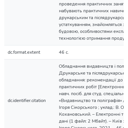
проведення практичних занять
набувають практичних навичок
друкарським та післядрукарсь
устаткуванням, знайомляться з 
будовою, особливостями експлуа
технологією отримання продукц
dc.format.extent
46 с.
Обладнання видавництв і полігр
Друкарське та післядрукарське
обладнання: рекомендації до 
практичних робіт [Електронний 
навч. посіб. для студ. спеціально
dc.identifier.citation
«Видавництво та поліграфія» / К
Ігоря Сікорського ; уклад.: В. О.
Кохановський. – Електронні тек
дані (1 файл: 2 Мбайт). – Київ : К