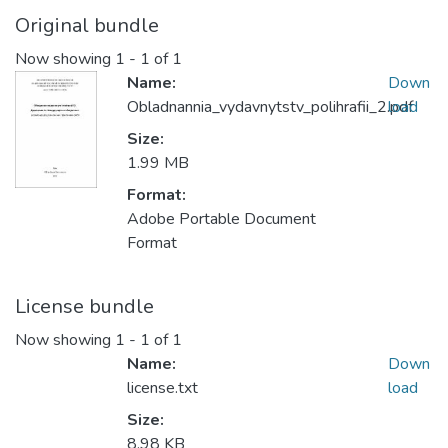
Original bundle
Now showing
1 - 1 of 1
Name:
Down
Obladnannia_vydavnytstv_polihrafii_2.pdf
load
Size:
1.99 MB
Format:
Adobe Portable Document
Format
License bundle
Now showing
1 - 1 of 1
Name:
Down
license.txt
load
Size:
8.98 KB