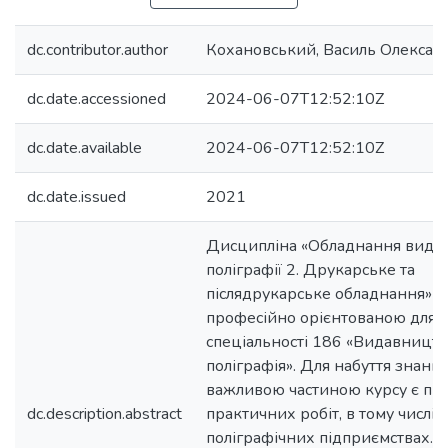
dc.contributor.author
Кохановський, Василь Олексан
dc.date.accessioned
2024-06-07T12:52:10Z
dc.date.available
2024-06-07T12:52:10Z
dc.date.issued
2021
Дисципліна «Обладнання видав
поліграфії 2. Друкарське та
післядрукарське обладнання» є
професійно орієнтованою для с
спеціальності 186 «Видавництв
поліграфія». Для набуття знань
важливою частиною курсу є пр
dc.description.abstract
практичних робіт, в тому числі 
поліграфічних підприємствах. П