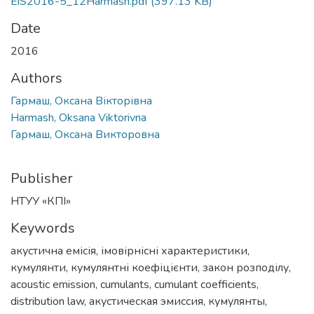
EiS2016-5_12Harmash.pdf
(397.13 KB)
Date
2016
Authors
Гармаш, Оксана Вікторівна
Harmash, Oksana Viktorivna
Гармаш, Оксана Викторовна
Publisher
НТУУ «КПІ»
Keywords
акустична емісія
,
імовірнісні характеристики
,
кумулянти
,
кумулянтні коефіцієнти
,
закон розподілу
,
acoustic emission
,
cumulants
,
cumulant coefficients
,
distribution law
,
акустическая эмиссия
,
кумулянты
,