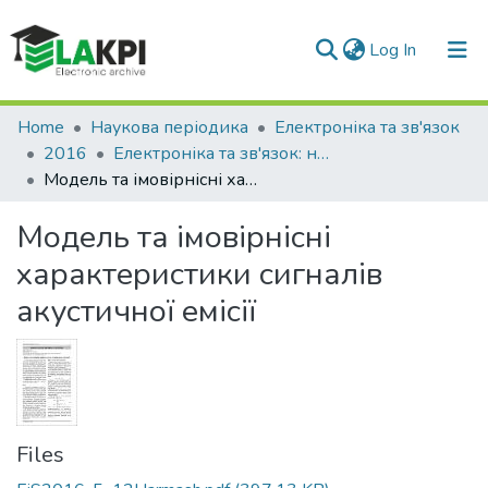
(current)
Log In
Communities & Collections
Home
Наукова періодика
Електроніка та зв'язок
2016
Електроніка та зв'язок: науково-технічний журнал, Т. 21, № 5(94)
All of DSpace
Модель та імовірнісні характеристики сигналів акустичної емісії
Statistics
Модель та імовірнісні
характеристики сигналів
акустичної емісії
Files