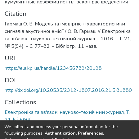
кумулянтные коэффициенты
,
закон распределения
Citation
Гармаш О. В. Модель та імовірнісні характеристики
сигналів акустичної емісії / О. В. Гармаш // Електроніка
та зв'язок : науково-технічний журнал. – 2016. – Т. 21,
№ 5(94). – С. 77–82. – Бібліогр.: 11 назв.
URI
https://ela.kpi.ua/handle/123456789/20198
DOI
http://dx.doi.org/10.20535/2312-1807.2016.21.5.81880
Collections
Електроніка та зв'язок: науково-технічний журнал, Т.
21, № 5(94)
We collect and process your personal information for the
following purposes:
Authentication, Preferences,
Full item page